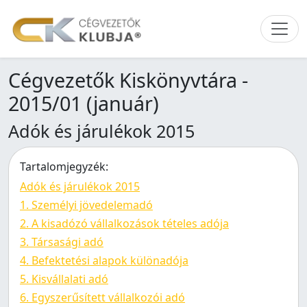
Cégvezetők Kiskönyvtára -
2015/01 (január)
Adók és járulékok 2015
Tartalomjegyzék:
Adók és járulékok 2015
1. Személyi jövedelemadó
2. A kisadózó vállalkozások tételes adója
3. Társasági adó
4. Befektetési alapok különadója
5. Kisvállalati adó
6. Egyszerűsített vállalkozói adó