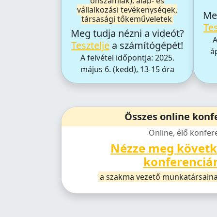
önszámlák), alap- és
vállalkozási tevékenységek,
Meg
társasági tőkeműveletek
Tes
Meg tudja nézni a videót?
A
Tesztelje
a számítógépét!
áp
A felvétel időpontja: 2025.
május 6. (kedd), 13-15 óra
Összes online konf
Online, élő konfer
Nézze meg követk
konferenciá
a szakma vezető munkatársain