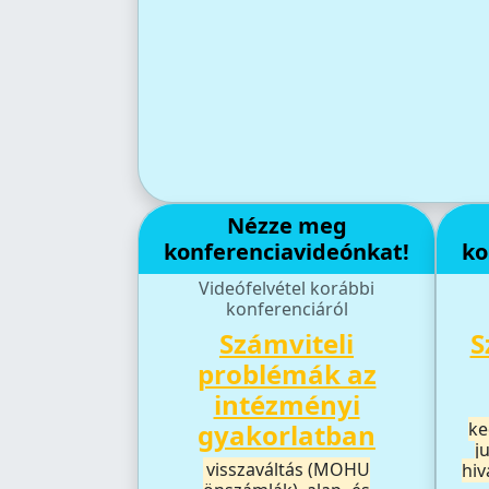
Nézze meg
konferenciavideónkat!
ko
Videófelvétel korábbi
konferenciáról
Számviteli
S
problémák az
intézményi
gyakorlatban
ke
j
visszaváltás (MOHU
hiv