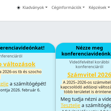
Kiadványok
Céginformációk
Képzések
erenciavideónkat!
Nézze meg
konferenciavideónk
nferenciáról
Videófelvétel korábbi
o változások
konferenciáról
a 2026-os tb és szocho
Számvitel 202
l
A 2025–2026-os számviteli
elje
a számítógépét!
kapcsolódó adójogi változ
pontja 2026. február 6.
több területet is érintene
Meg tudja nézni a vid
Tesztelje
a számítógép