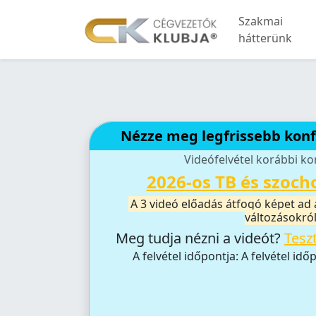
Szakmai
hátterünk
Nézze meg legfrissebb konf
Videófelvétel korábbi ko
2026-os TB és szoch
A 3 videó előadás átfogó képet ad 
változásokró
Meg tudja nézni a videót?
Teszt
A felvétel időpontja: A felvétel idő