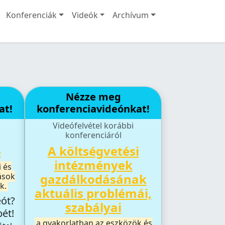
Konferenciák
Videók
Archívum
Nézze meg
at!
konferenciavideónkat!
Videófelvétel korábbi
konferenciáról
6
A költségvetési
intézmények
 és
ások
gazdálkodásának
k.
aktuális problémái,
eót?
szabályai
ét!
a gyakorlatban az eszközök és