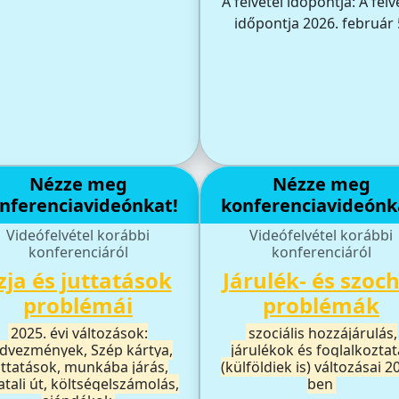
A felvétel időpontja: A felv
időpontja 2026. február 
Nézze meg
Nézze meg
nferenciavideónkat!
konferenciavideónk
Videófelvétel korábbi
Videófelvétel korábbi
konferenciáról
konferenciáról
zja és juttatások
Járulék- és szoc
problémái
problémák
2025. évi változások:
szociális hozzájárulás,
dvezmények, Szép kártya,
járulékok és foglalkoztat
uttatások, munkába járás,
(külföldiek is) változásai 2
atali út, költségelszámolás,
ben