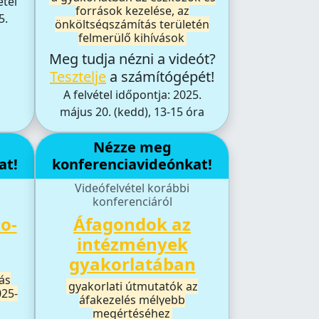
étel
források kezelése, az
5.
önköltségszámítás területén
felmerülő kihívások
Meg tudja nézni a videót?
Tesztelje
a számítógépét!
A felvétel időpontja: 2025.
május 20. (kedd), 13-15 óra
Nézze meg
at!
konferenciavideónkat!
Videófelvétel korábbi
konferenciáról
ho-
Áfagondok az
intézmények
gyakorlatában
ás
gyakorlati útmutatók az
025-
áfakezelés mélyebb
megértéséhez