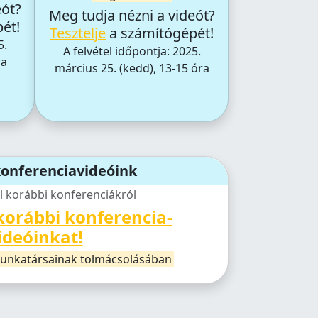
eót?
Meg tudja nézni a videót?
ét!
Tesztelje
a számítógépét!
5.
A felvétel időpontja: 2025.
ra
március 25. (kedd), 13-15 óra
konferenciavideóink
l korábbi konferenciákról
orábbi konferencia­
ideóinkat!
unkatársainak tolmácsolásában