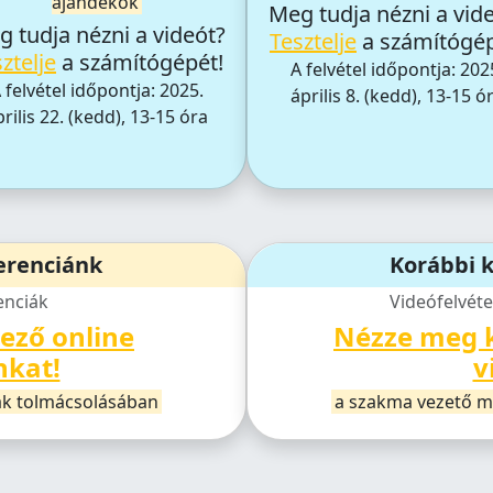
ajándékok
Meg tudja nézni a vid
 tudja nézni a videót?
Tesztelje
a számítógép
ztelje
a számítógépét!
A felvétel időpontja: 202
 felvétel időpontja: 2025.
április 8. (kedd), 13-15 ó
rilis 22. (kedd), 13-15 óra
erenciánk
Korábbi 
enciák
Videófelvéte
ező online
Nézze meg k
nkat!
v
ak tolmácsolásában
a szakma vezető m