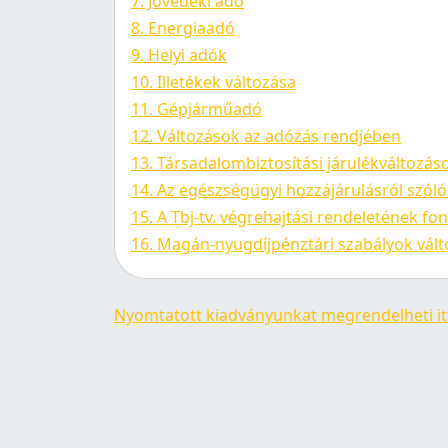
7. Jövedéki adó
8. Energiaadó
9. Helyi adók
10. Illetékek változása
11. Gépjárműadó
12. Változások az adózás rendjében
13. Társadalombiztosítási járulékváltozás
14. Az egészségügyi hozzájárulásról szóló 
15. A Tbj-tv. végrehajtási rendeletének fo
16. Magán-nyugdíjpénztári szabályok vál
Nyomtatott kiadványunkat megrendelheti it