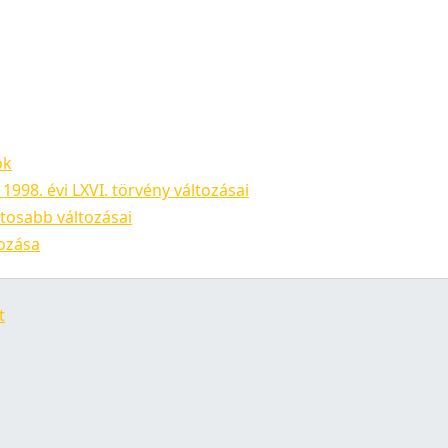
ok
1998. évi LXVI. törvény változásai
ntosabb változásai
tozása
t