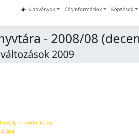
Kiadványok
Céginformációk
Képzések
nyvtára - 2008/08 (dece
ékváltozások 2009
ól hatályos módosításai
sításai