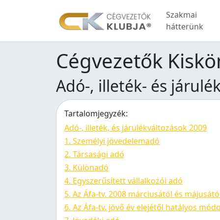
Szakmai
hátterünk
Cégvezetők Kiskö
Adó-, illeték- és járul
Tartalomjegyzék:
Adó-, illeték, és járulékváltozások 2009
1. Személyi jövedelemadó
2. Társasági adó
3. Különadó
4. Egyszerűsített vállalkozói adó
5. Az Áfa-tv. 2008 márciusától és májusát
6. Az Áfa-tv. jövő év elejétől hatályos módo