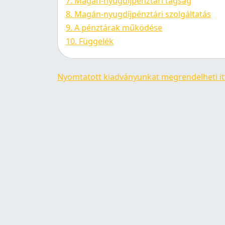
7. Magán-nyugdíjpénztári tagság
8. Magán-nyugdíjpénztári szolgáltatás
9. A pénztárak működése
10. Függelék
Nyomtatott kiadványunkat megrendelheti it