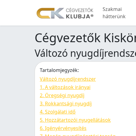
Szakmai
hátterünk
Cégvezetők Kiskön
Változó nyugdíjrendsz
Tartalomjegyzék:
Változó nyugdíjrendszer
1. A változások irányai
2. Öregségi nyugdíj
3. Rokkantsági nyugdíj
4. Szolgálati idő
5. Hozzátartozói nyugellátások
6. Igényérvényesítés