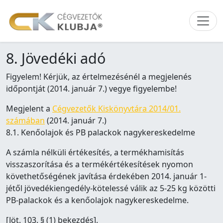
8. Jövedéki adó
Figyelem! Kérjük, az értelmezésénél a megjelenés
időpontját (2014. január 7.) vegye figyelembe!
Megjelent a
Cégvezetők Kiskönyvtára 2014/01.
számában
(2014. január 7.)
8.1. Kenőolajok és PB palackok nagykereskedelme
A számla nélküli értékesítés, a termékhamisítás
visszaszorítása és a termékértékesítések nyomon
követhetőségének javítása érdekében 2014. január 1-
jétől jövedékiengedély-kötelessé válik az 5-25 kg közötti
PB-palackok és a kenőolajok nagykereskedelme.
[Jöt. 103. § (1) bekezdés].