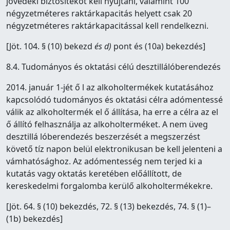
jövedéki biztosítékot kell nyújtani, valamint 100
négyzetméteres raktárkapacitás helyett csak 20
négyzetméteres raktárkapacitással kell rendelkezni.
[Jöt. 104. § (10) bekezd
és d)
pont és (10a) bekezdés]
8.4. Tudományos és oktatási célú desztillálóberendezés
2014. január 1-jét ő l az alkoholtermékek kutatásához
kapcsolódó tudományos és oktatási célra adómentessé
válik az alkoholtermék el ő állítása, ha erre a célra az el
ő állító felhasználja az alkoholterméket. A nem üveg
desztillá lóberendezés beszerzését a megszerzést
követő tíz napon belül elektronikusan be kell jelenteni a
vámhatósághoz. Az adómentesség nem terjed ki a
kutatás vagy oktatás keretében előállított, de
kereskedelmi forgalomba kerülő alkoholtermékekre.
[Jöt. 64. § (10) bekezdés, 72. § (13) bekezdés, 74. § (1)–
(1b) bekezdés]