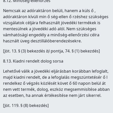
8.12. Minőség-ellenőrzés
Nemcsak az adóraktáron belüli, hanem a küls ő ,
adóraktáron kívüli min ő ség-ellen ő rzéshez szükséges
vizsgálatok céljára felhasznált jövedéki termékek is
mentesülnek a jövedéki adó alól. Nem szükséges
vámhatósági engedély a minőség-ellenőrzési célra
használt üveg desztillálóberendezésekre.
[Jöt. 13. § (3) bekezdés
b)
pontja, 74. § (1) bekezdés]
8.13. Kiadni rendelt dolog sorsa
Lehetővé válik a jövedéki eljárásban korábban lefoglalt,
majd kiadni rendelt, de a lefoglalás megszüntetésér ő l
rendelkez ő végzés közlését követ ő 60 napon belül át
nem vett termék, dolog, eszköz megsemmisítése abban
az esetben, ha annak értékesítése nem járt sikerrel.
[Jöt. 119. § (8) bekezdés]