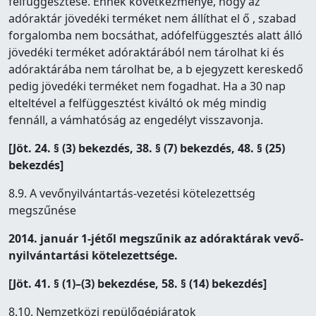
felfüggesztése. Ennek következménye, hogy az
adóraktár jövedéki terméket nem állíthat el ő , szabad
forgalomba nem bocsáthat, adófelfüggesztés alatt álló
jövedéki terméket adóraktárából nem tárolhat ki és
adóraktárába nem tárolhat be, a b ejegyzett kereskedő
pedig jövedéki terméket nem fogadhat. Ha a 30 nap
elteltével a felfüggesztést kiváltó ok még mindig
fennáll, a vámhatóság az engedélyt visszavonja.
[Jöt. 24. § (3) bekezdés, 38. § (7) bekezdés, 48. § (25)
bekezdés]
8.9. A vevőnyilvántartás-vezetési kötelezettség
megszűnése
2014. január 1-jétől megszűnik az adóraktárak vevő-
nyilvántartási kötelezettsége.
[Jöt. 41. § (1)–(3) bekezdése, 58. § (14) bekezdés]
8.10. Nemzetközi repülőgépjáratok