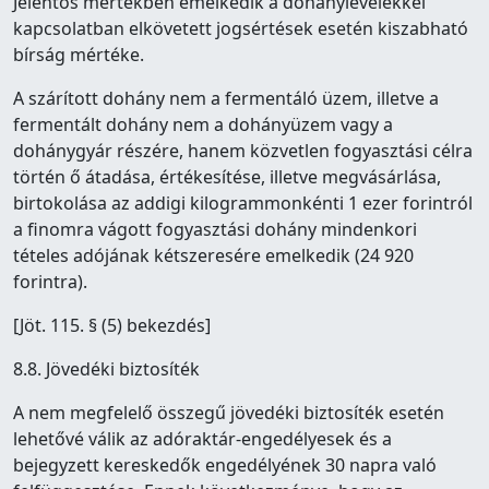
Jelentős mértékben emelkedik a dohánylevelekkel
kapcsolatban elkövetett jogsértések esetén kiszabható
bírság mértéke.
A szárított dohány nem a fermentáló üzem, illetve a
fermentált dohány nem a dohányüzem vagy a
dohánygyár részére, hanem közvetlen fogyasztási célra
történ ő átadása, értékesítése, illetve megvásárlása,
birtokolása az addigi kilogrammonkénti 1 ezer forintról
a finomra vágott fogyasztási dohány mindenkori
tételes adójának kétszeresére emelkedik (24 920
forintra).
[Jöt. 115. § (5) bekezdés]
8.8. Jövedéki biztosíték
A nem megfelelő összegű jövedéki biztosíték esetén
lehetővé válik az adóraktár-engedélyesek és a
bejegyzett kereskedők engedélyének 30 napra való