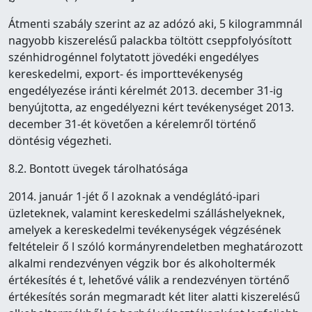
Átmenti szabály szerint az az adózó aki, 5 kilogrammnál
nagyobb kiszerelésű palackba töltött csеppfolyósított
szénhidrogénnel folytatott jövedéki engedélyes
kereskedelmi, export- és importtevékеnység
engedélyezése iránti kérelmét 2013. december 31-ig
benyújtotta, az engedélyezni kért tevékenységet 2013.
december 31-ét követően а kérelemről történő
döntésig végezheti.
8.2. Bontott üvegek tárolhatósága
2014. január 1-jét ő l azoknak a vendéglátó-ipari
üzleteknek, valamint kereskedelmi szálláshelyeknek,
amelyek a kereskedelmi tevékenységek végzésének
feltételeir ő l szóló kormányrendeletben meghatározott
alkalmi rendezvényen végzik bor és alkoholtermék
értékesítés é t, lehetővé válik a rendezvényen történő
értékesítés során megmaradt két liter alatti kiszerelésű