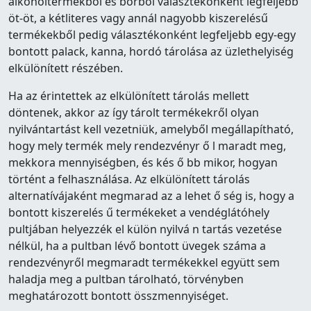
alkoholtermékből és borból választékonként legfeljebb
öt-öt, a kétliteres vagy annál nagyobb kiszerelésű
termékekből pedig választékonként legfeljebb egy-egy
bontott palack, kanna, hordó tárolása az üzlethelyiség
elkülönített részében.
Ha az érintettek az elkülönített tárolás mellett
döntenek, akkor az így tárolt termékekről olyan
nyilvántartást kell vezetniük, amelyből megállapítható,
hogy mely termék mely rendezvényr ő l maradt meg,
mekkora mennyiségben, és kés ő bb mikor, hogyan
történt a felhasználása. Az elkülönített tárolás
alternatívájaként megmarad az a lehet ő ség is, hogy a
bontott kiszerelés ű termékeket a vendéglátóhely
pultjában helyezzék el külön nyilvá n tartás vezetése
nélkül, ha a pultban lévő bontott üvegek száma a
rendezvényről megmaradt termékekkel együtt sem
haladja meg a pultban tárolható, törvényben
meghatározott bontott összmennyiséget.