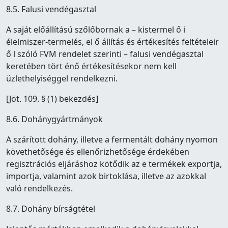
8.5. Falusi vendégasztal
A saját előállítású szőlőbornak a – kistermel ő i
élelmiszer-termelés, el ő állítás és értékesítés feltételeir
ő l szóló FVM rendelet szerinti – falusi vendégasztal
keretében tört énő értékesítésekor nem kell
üzlethelyiséggel rendelkezni.
[Jöt. 109. § (1) bekezdés]
8.6. Dohánygyártmányok
A szárított dohány, illetve a fermentált dohány nyomon
követhetősége és ellenőrizhetősége érdekében
regisztrációs eljáráshoz kötődik az e termékek exportja,
importja, valamint azok birtoklása, illetve az azokkal
való rendelkezés.
8.7. Dohány bírságtétel