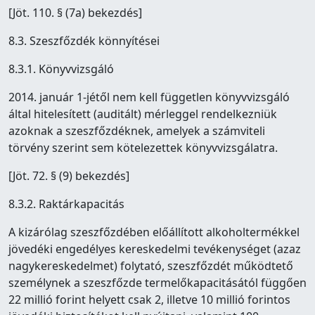
[Jöt. 110. § (7a) bekezdés]
8.3. Szeszfőzdék könnyítései
8.3.1. Könyvvizsgáló
2014. január 1-jétől nem kell független könyvvizsgáló
által hitelesített (auditált) mérleggel rendelkezniük
azoknak a szeszfőzdéknek, amelyek a számviteli
törvény szerint sem kötelezettek könyvvizsgálatra.
[Jöt. 72. § (9) bekezdés]
8.3.2. Raktárkapacitás
A kizárólag szeszfőzdében előállított alkoholtermékkel
jövedéki engedélyes kereskedelmi tevékenységet (azaz
nagykereskedelmet) folytató, szeszfőzdét működtető
személynek a szeszfőzde termelőkapacitásától függően
22 millió forint helyett csak 2, illetve 10 millió forintos