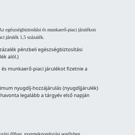
 Az egészségbiztosítási és munkaerő-piaci járulékon
ci járulék 1,5 százalék.
zázalék pénzbeli egészségbiztosítási
ék alól.)
 és munkaerő-piaci járulékot fizetnie a
inimum nyugdíj-hozzájárulás (nyugdíjjárulék)
 havonta legalább a tárgyév első napján
ndozási díjban, gyermekgondozási segélyben