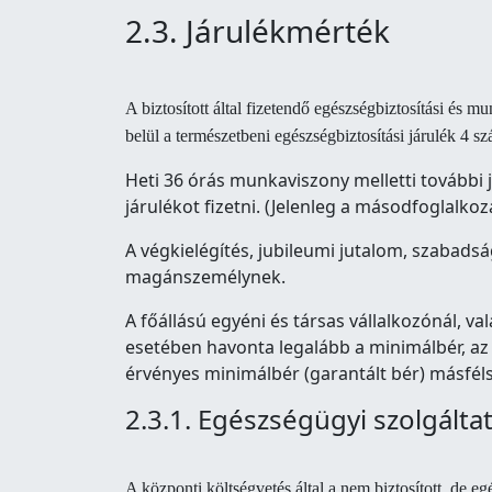
2.3. Járulékmérték
A biztosított által fizetendő egészségbiztosítási és 
belül a természetbeni egészségbiztosítási járulék 4 sz
Heti 36 órás munkaviszony melletti további 
járulékot fizetni. (Jelenleg a másodfoglalk
A végkielégítés, jubileumi jutalom, szabadsá
magánszemélynek.
A főállású egyéni és társas vállalkozónál, v
esetében havonta legalább a minimálbér, az 
érvényes minimálbér (garantált bér) másfélsze
2.3.1. Egészségügyi szolgáltat
A központi költségvetés által a nem biztosított, de