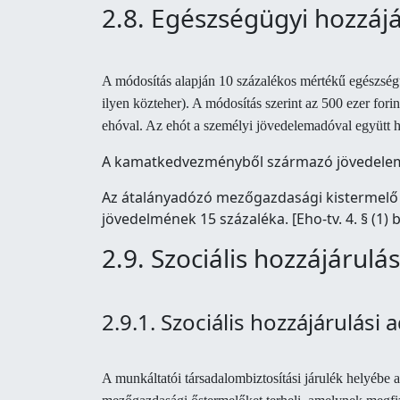
2.8. Egészségügyi hozzáj
A módosítás alapján 10 százalékos mértékű egészségügy
ilyen közteher). A módosítás szerint az 500 ezer forint
ehóval. Az ehót a személyi jövedelemadóval együtt hav
A kamatkedvezményből származó jövedelem ese
Az átalányadózó mezőgazdasági kistermelő á
jövedelmének 15 százaléka. [Eho-tv. 4. § (1)
2.9. Szociális hozzájárulás
2.9.1. Szociális hozzájárulási 
A munkáltatói társadalombiztosítási járulék helyébe a 