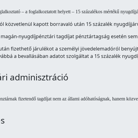
oglalkoztató – a foglalkoztatott helyett – 15 százalékos mértékű nyugdíjjá
ól közvetlenül kapott borravaló után 15 százalék nyugdíjjáru
án magán-nyugdíjpénztári tagdíjat pénztártagság esetén sem k
után fizethető járulékot a személyi jövedelemadóról benyújto
vábbá a bevallásában adatot szolgáltat a 15 százalék nyugdíjj
ri adminisztráció
nztárnak fizetendő tagdíjat nem az állami adóhatóságnak, hanem közvetl
és