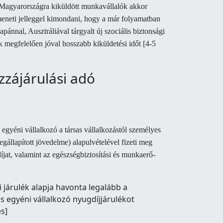
l Magyarországra kiküldött munkavállalók akkor
tmeneti jelleggel kimondani, hogy a már folyamatban
ánnal, Ausztráliával tárgyalt új szociális biztonsági
megfelelően jóval hosszabb kiküldetési időt [4-5
zzájárulási adó
s egyéni vállalkozó a társas vállalkozástól személyes
gállapított jövedelme) alapulvételével fizeti meg
íjat, valamint az egészségbiztosítási és munkaerő-
i járulék alapja havonta legalább a
s egyéni vállalkozó nyugdíjjárulékot
és]