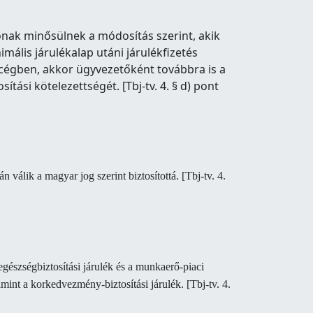
ónak minősülnek a módosítás szerint, akik
mális járulékalap utáni járulékfizetés
a cégben, akkor ügyvezetőként továbbra is a
tási kötelezettségét. [Tbj-tv. 4. § d) pont
 válik a magyar jog szerint biztosítottá.
[Tbj-tv. 4.
egészségbiztosítási járulék és a munkaerő-piaci
amint a korkedvezmény-biztosítási járulék. [Tbj-tv. 4.