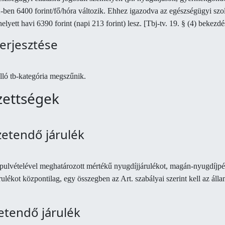
2-ben 6400 forint/fő/hóra változik. Ehhez igazodva az egészségügyi szolg
lyett havi 6390 forint (napi 213 forint) lesz.
[Tbj-tv. 19. § (4) bekezd
terjesztése
lló tb-kategória megszűnik.
ezettségek
izetendő járulék
ulvételével meghatározott mértékű nyugdíjjárulékot, magán-nyugdíjpénz
árulékot központilag, egy összegben az Art. szabályai szerint kell az ál
izetendő járulék