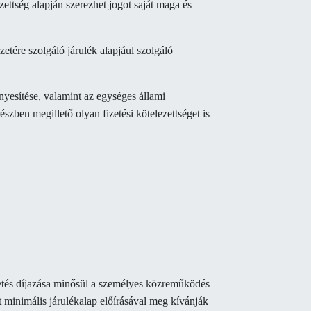
zettség alapján szerezhet jogot saját maga és
ezetére szolgáló járulék alapjául szolgáló
ényesítése, valamint az egységes állami
zben megillető olyan fizetési kötelezettséget is
ezetés díjazása minősül a személyes közreműködés
t minimális járulékalap előírásával meg kívánják