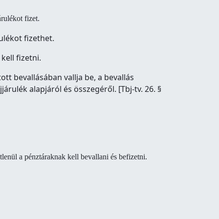
rulékot fizet.
lékot fizethet.
ell fizetni.
tt bevallásában vallja be, a bevallás
árulék alapjáról és összegéről. [Tbj-tv. 26. §
enül a pénztáraknak kell bevallani és befizetni.