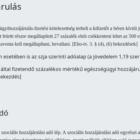
árulás
ihozzájárulás-fizetési kötelezettség terheli a kifizetőt a béren kívüli 
 feletti részre megállapított 27 százalék ehót csökkenteni lehet az 500 ez
onta kell megállapítani, bevallani. [Eho-tv. 3. § (4), (6) bekezdések]
tében is az szja szerinti adóalap (a jövedelem 1,19 szerese
ltal fizetendő százalékos mértékű egészségügyi hozzájáru
 bekezdés]
adó
szociális hozzájárulási adó lép. A szociális hozzájárulási adó egyrészt a