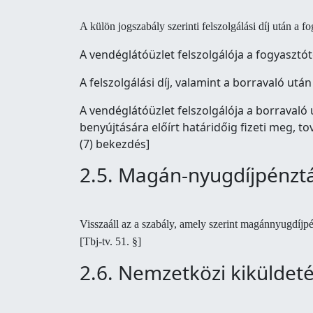
A külön jogszabály szerinti felszolgálási díj után a f
A vendéglátóüzlet felszolgálója a fogyasztót
A felszolgálási díj, valamint a borravaló ut
A vendéglátóüzlet felszolgálója a borravaló 
benyújtására előírt határidőig fizeti meg, to
(7) bekezdés]
2.5. Magán-nyugdíjpénztá
Visszaáll az a szabály, amely szerint magánnyugdíjpé
[Tbj-tv. 51. §]
2.6. Nemzetközi kiküldet