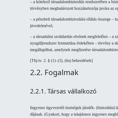
– a kötelező társadalombiztosítás rendszerében a bizto
törvényben meghatározott hozzátartozója javára az eg
– a pénzbeli társadalombiztosítási ellátás összege – ha
jövedelmével,
– a társadalmi szolidaritás elvének megfelelően – a sz
nyugdíjrendszer fenntartása érdekében – törvény a tá
megállapíthat, amelynek megfizetése társadalombiztosí
[Tbj-tv. 2. § (1)–(3), (6a) bekezdések]
2.2. Fogalmak
2.2.1. Társas vállalkozó
Ingyenes ügyvezetői tisztségek járulék- (biztosítási
díjának. (Gyakori, hogy a tulajdonos ingyenes megbíz