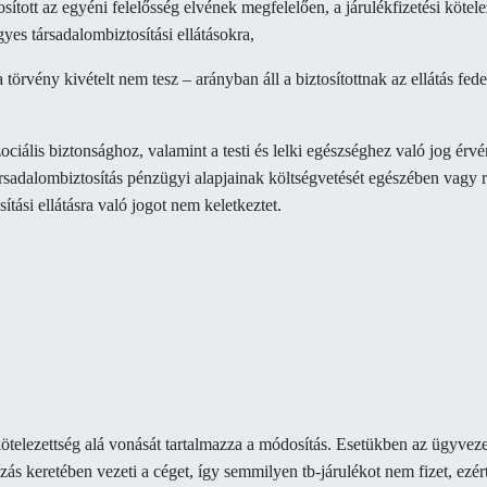
sított az egyéni felelősség elvének megfelelően, a járulékfizetési kötele
yes társadalombiztosítási ellátásokra,
 törvény kivételt nem tesz – arányban áll a biztosítottnak az ellátás fed
ociális biztonsághoz, valamint a testi és lelki egészséghez való jog érv
rsadalombiztosítás pénzügyi alapjainak költségvetését egészében vagy rés
tási ellátásra való jogot nem keletkeztet.
) kötelezettség alá vonását tartalmazza a módosítás. Esetükben az ügyv
ás keretében vezeti a céget, így semmilyen tb-járulékot nem fizet, ezér