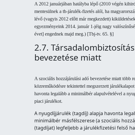
A 2012 januárjában hatályba lépő (2010 végén kihird
mentesülnek a tb-járulék-fizetés alól, ha magyarorsz
lévő (vagyis 2012 előtt már megkezdett) kiküldetésekn
egyezményeink 2014. január 1-jéig nagy valószínűsé
évet] engednek majd meg.) [Tbj-tv. 65. §]
2.7. Társadalombiztosítás
bevezetése miatt
A szociális hozzájárulási adó bevezetése miatt több re
közreműködésre tekintettel megszerzett járulékalapot
havonta legalább a minimálbér alapulvételével a nyug
piaci járulékot.
A nyugdíjjárulék (tagdíj) alapja havonta leg
minimálbér másfélszerese (a szociális hozzáj
(tagdíjat) legfeljebb a járulékfizetési felső hat