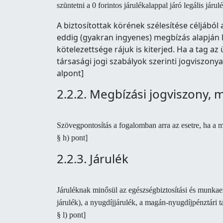
szüntetni a 0 forintos járulékalappal járó legális járul
A biztosítottak körének szélesítése céljábó
eddig (gyakran ingyenes) megbízás alapján lá
kötelezettsége rájuk is kiterjed. Ha a tag 
társasági jogi szabályok szerinti jogviszony
alpont]
2.2.2. Megbízási jogviszony,
Szövegpontosítás a fogalomban arra az esetre, ha a m
§ h) pont]
2.2.3. Járulék
Járuléknak minősül az egészségbiztosítási és munkaerő
járulék), a nyugdíjjárulék, a magán-nyugdíjpénztári ta
§ l) pont]