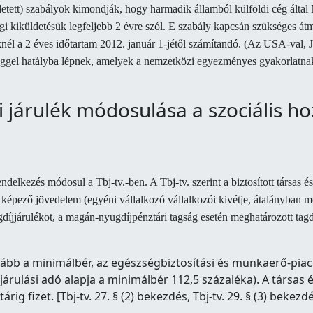
etett) szabályok kimondják, hogy harmadik államból külföldi cég álta
ági kiküldetésük legfeljebb 2 évre szól. E szabály kapcsán szükséges á
él a 2 éves időtartam 2012. január 1-jétől számítandó. (Az USA-val, Jap
ggel hatályba lépnek, amelyek a nemzetközi egyezményes gyakorlatnak 
i járulék módosulása a szociális ho
ndelkezés módosul a Tbj-tv.-ben. A Tbj-tv. szerint a biztosított társas é
 képező jövedelem (egyéni vállalkozó vállalkozói kivétje, átalányban me
díjjárulékot, a magán-nyugdíjpénztári tagság esetén meghatározott tagd
alább a minimálbér, az egészségbiztosítási és munkaerő-piac
árulási adó alapja a minimálbér 112,5 százaléka). A társas é
árig fizet. [Tbj-tv. 27. § (2) bekezdés, Tbj-tv. 29. § (3) bekezd