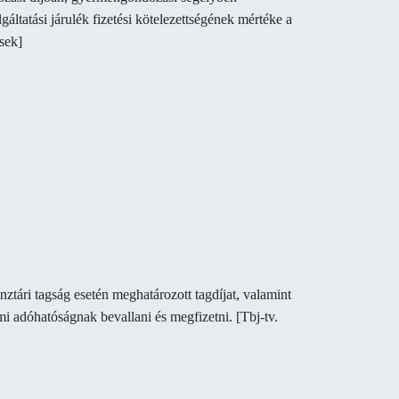
áltatási járulék fizetési kötelezettségének mértéke a
ések]
tári tagság esetén meghatározott tagdíjat, valamint
lami adóhatóságnak bevallani és megfizetni.
[Tbj-tv.