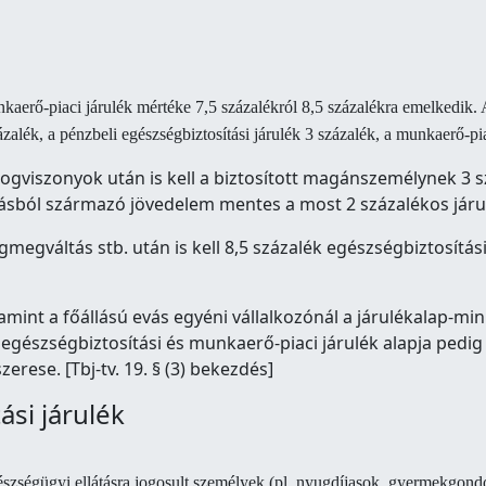
munkaerő-piaci járulék mértéke 7,5 százalékról 8,5 százalékra emelkedik.
ázalék, a pénzbeli egészségbiztosítási járulék 3 százalék, a munkaerő-pia
jogviszonyok után is kell a biztosított magánszemélynek 3 s
ozásból származó jövedelem mentes a most 2 százalékos járul
gmegváltás stb. után is kell 8,5 százalék egészségbiztosítási
alamint a főállású evás egyéni vállalkozónál a járulékalap-m
egészségbiztosítási és munkaerő-piaci járulék alapja pedig
rese. [Tbj-tv. 19. § (3) bekezdés]
ási járulék
 egészségügyi ellátásra jogosult személyek (pl. nyugdíjasok, gyermekgo