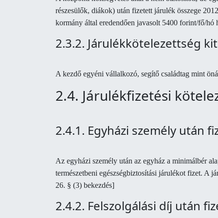
részesülők, diákok) után fizetett járulék összege 201
kormány által eredendően javasolt 5400 forint/fő/hó he
2.3.2. Járulékkötelezettség ki
A kezdő egyéni vállalkozó, segítő családtag mint öná
2.4. Járulékfizetési kötel
2.4.1. Egyházi személy után f
Az egyházi személy után az egyház a minimálbér alap
természetbeni egészségbiztosítási járulékot fizet. A j
26. § (3) bekezdés]
2.4.2. Felszolgálási díj után f