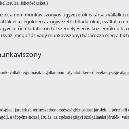
ékelkerülési lehetőségeket.)
l azok a nem munkaviszonyos ügyvezetők is társas vállalkoz
tták el a cégükben az ügyvezetői feladatokat, ezáltal a mini
az ügyvezetői feladatokon túl személyesen is közreműködik 
a (kvázi megbízás vagy munkaviszony) határozza meg a biztosí
 munkaviszony
unkavállaló egy másik tagállamban folytatott keresőtevékenysége alapján
-piaci járulék (a természetbeni egészségbiztosítási járulék, a pénzbeli 
gdíj, a táppénz-hozzájárulás, az egészségügyi szolgáltatási járulék, val