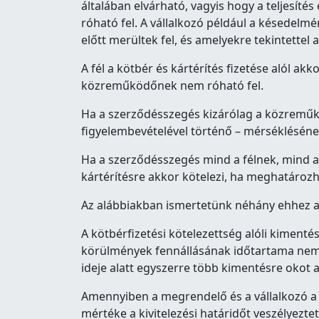
általában elvárható, vagyis hogy a teljesít
róható fel. A vállalkozó például a késedel
előtt merültek fel, és amelyekre tekintett
A fél a kötbér és kártérítés fizetése alól a
közreműködőnek nem róható fel.
Ha a szerződésszegés kizárólag a közreműkö
figyelembevételével történő – mérséklésének
Ha a szerződésszegés mind a félnek, mind 
kártérítésre akkor kötelezi, ha meghatározh
Az alábbiakban ismertetünk néhány ehhez a 
A kötbérfizetési kötelezettség alóli kimenté
körülmények fennállásának időtartama nem ö
ideje alatt egyszerre több kimentésre okot a
Amennyiben a megrendelő és a vállalkozó a
mértéke a kivitelezési határidőt veszélyeztet