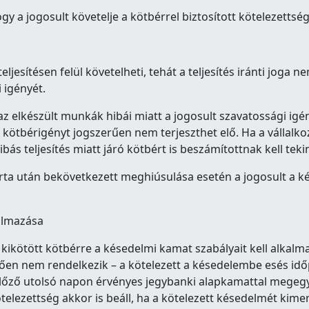
y a jogosult követelje a kötbérrel biztosított kötelezettség 
 teljesítésen felül követelheti, tehát a teljesítés iránti joga
i igényét.
készült munkák hibái miatt a jogosult szavatossági igényt 
 kötbérigényt jogszerűen nem terjeszthet elő. Ha a vállalkoz
ibás teljesítés miatt járó kötbért is beszámítottnak kell teki
járta után bekövetkezett meghiúsulása esetén a jogosult a k
kalmazása
ikötött kötbérre a késedelmi kamat szabályait kell alkalmaz
ően nem rendelkezik – a kötelezett a késedelembe esés időp
lőző utolsó napon érvényes jegybanki alapkamattal megegy
lezettség akkor is beáll, ha a kötelezett késedelmét kimen