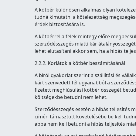
A kötbér különösen alkalmas olyan köteleze
tudná kimutatni a kötelezettség megszegés
érdek biztosítására is.
A kötbérrel a felek mintegy előre megbecsüli
szerződésszegés miatti kár átalányösszegét.
lehet elutasítani akkor sem, ha a hibás telj
2.2.2. Korlátok a kötbér beszámításánál
A bírói gyakorlat szerint a szállítási és vál
kárt szenvedett fél ugyanabból a szerződéss
fizetett meghiúsulási kötbér összegét betudn
költségekbe betudni nem lehet.
Szerződésszegés esetén a hibás teljesítés m
címén támasztott követelésébe be kell tudni.
abba nem kell betudni a hibás teljesítés mia