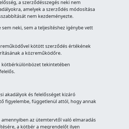
elelősség, a szerződésszegés neki nem
akadályokra, amelyek a szerződés módosítása
hosszabbítását nem kezdeményezte.
 sem neki, sem a teljesítéshez igénybe vett
közreműködővel kötött szerződés értékének
hárításának a közreműködőre.
a kötbérkülönbözet tekintetében
elelős.
si akadályok és felelősséget kizáró
ő figyelembe, függetlenül attól, hogy annak
 amennyiben az ütemtervtől való elmaradás
sítésére, a kötbér a megrendelőt ilyen