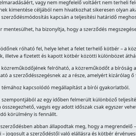
és elmaradásáért, vagy nem megfelelő voltáért nem terheli f
mének kimentése céljából nem hivatkozhat sikeresen olyan 
el a szerződésmódosítás kapcsán a teljesítési határidő meg
kkor mentesülhet, ha bizonyítja, hogy a szerződés megszegése
dőnek róható fel, helye lehet a felet terhelő kötbér – a 
, illetve a fizetett és kapott kötbér közötti különbözet át
a közreműködőjének felróható, a közreműködőt a bíróság 
ató a szerződésszegésnek az a része, amelyért kizárólag ő f
témához kapcsolódó megállapítást a bírói gyakorlatból.
s szempontjából az egy időben felmerült különböző teljesíté
sszegezhető, vagyis egy adott időszak csak egyszer vehet
dó körülmény is fennállt.
 szerződésben abban állapodtak meg, hogy a megrendelő –
i – jogosult a szerződéstől való elállásra és kötbér érvénye