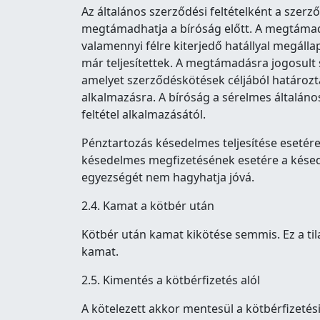
Az általános szerződési feltételként a szerz
megtámadhatja a bíróság előtt. A megtámadá
valamennyi félre kiterjedő hatállyal megáll
már teljesítettek. A megtámadásra jogosult 
amelyet szerződéskötések céljából határozta
alkalmazásra. A bíróság a sérelmes általános
feltétel alkalmazásától.
Pénztartozás késedelmes teljesítése esetére
késedelmes megfizetésének esetére a késede
egyezségét nem hagyhatja jóvá.
2.4. Kamat a kötbér után
Kötbér után kamat kikötése semmis. Ez a ti
kamat.
2.5. Kimentés a kötbérfizetés alól
A kötelezett akkor mentesül a kötbérfizetési 