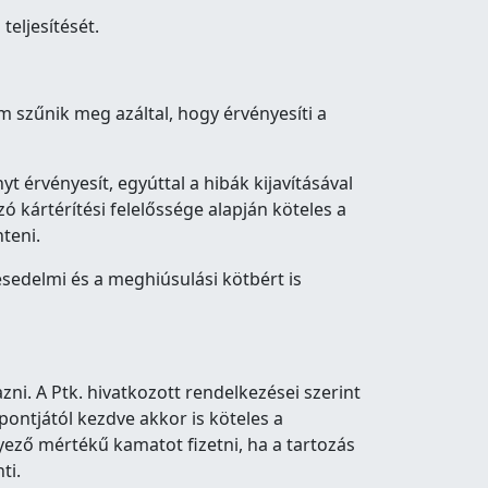
teljesítését.
 nem szűnik meg azáltal, hogy érvényesíti a
érvényesít, egyúttal a hibák kijavításával
ó kártérítési felelőssége alapján köteles a
nteni.
ésedelmi és a meghiúsulási kötbért is
ni. A Ptk. hivatkozott rendelkezései szerint
ontjától kezdve akkor is köteles a
ező mértékű kamatot fizetni, ha a tartozás
ti.