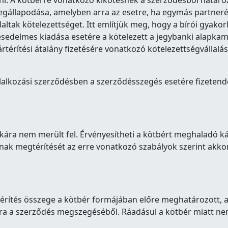
ni. A kötbérre vonatkozó kikötésnek a szerződésből határozot
egállapodása, amelyben arra az esetre, ha egymás partnerév
laltak kötelezettséget. Itt említjük meg, hogy a bírói gyakor
sedelmes kiadása esetére a kötelezett a jegybanki alapka
ártérítési átalány fizetésére vonatkozó kötelezettségvállal
lalkozási szerződésben a szerződésszegés esetére fizetendő 
ha kára nem merült fel. Érvényesítheti a kötbért meghaladó 
ának megtérítését az erre vonatkozó szabályok szerint akkor
rítés összege a kötbér formájában előre meghatározott, a 
kára a szerződés megszegéséből. Ráadásul a kötbér miatt nem