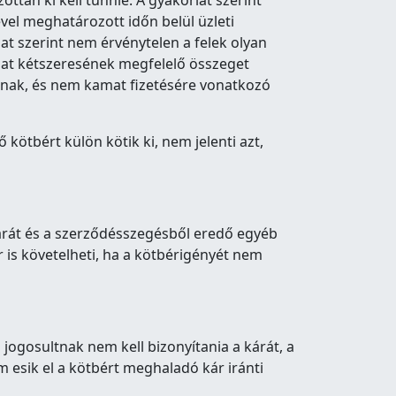
tan ki kell tűnnie. A gyakorlat szerint
el meghatározott időn belül üzleti
lat szerint nem érvénytelen a felek olyan
mat kétszeresének megfelelő összeget
ásnak, és nem kamat fizetésére vonatkozó
kötbért külön kötik ki, nem jelenti azt,
kárát és a szerződésszegésből eredő egyéb
 is követelheti, ha a kötbérigényét nem
jogosultnak nem kell bizonyítania a kárát, a
 esik el a kötbért meghaladó kár iránti