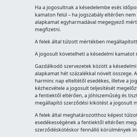
Ha a jogosultnak a késedelembe esés időpont
kamaton felül – ha jogszabály eltérően nem
alapkamat egyharmadával megegyező mérték
megfizetni.
A felek által túlzott mértékben megállapíto
A jogosult követelheti a késedelmi kamatot
Gazdálkodó szervezetek között a késedelmi
alapkamat hét százalékkal növelt összege. A 
harminc nap elteltétől esedékes, illetve a jog
kézhezvétele a jogosult teljesítését megel
a fentiektől eltérően, a jóhiszeműség és ti
megállapító szerződési kikötést a jogosult
A felek által meghatározotthoz képest túlz
esedékességének a fentiektől eltérően megáll
szerződéskötéskor fennálló körülmények in