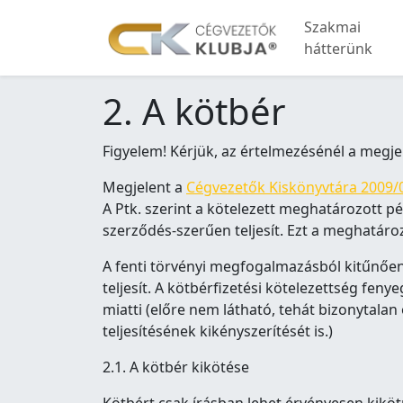
Szakmai
hátterünk
2. A kötbér
Figyelem! Kérjük, az értelmezésénél a megje
Megjelent a
Cégvezetők Kiskönyvtára 2009/
A Ptk. szerint a kötelezett meghatározott p
szerződés-szerűen teljesít. Ezt a meghatár
A fenti törvényi megfogalmazásból kitűnően 
teljesít. A kötbérfizetési kötelezettség fe
miatti (előre nem látható, tehát bizonytala
teljesítésének kikényszerítését is.)
2.1. A kötbér kikötése