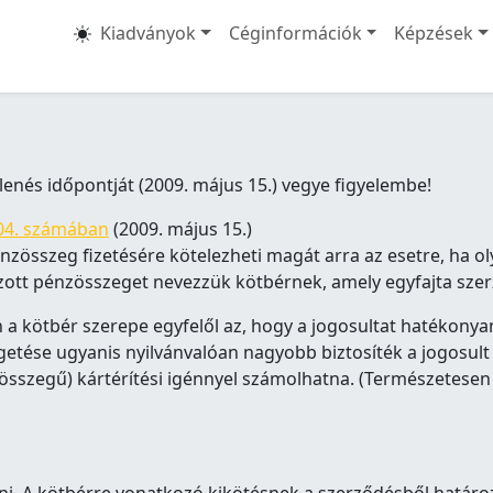
Kiadványok
Céginformációk
Képzések
lenés időpontját (2009. május 15.) vegye figyelembe!
04. számában
(2009. május 15.)
énzösszeg fizetésére kötelezheti magát arra az esetre, ha o
ozott pénzösszeget nevezzük kötbérnek, amely egyfajta sze
a kötbér szerepe egyfelől az, hogy a jogosultat hatékonyan 
nyegetése ugyanis nyilvánvalóan nagyobb biztosíték a jogos
n összegű) kártérítési igénnyel számolhatna. (Természetesen 