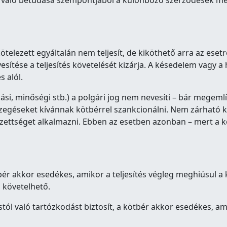
 való betudása szempontjából a különböző szerződések m
kötelezett egyáltalán nem teljesít, de kiköthető arra az esetre
sítése a teljesítés követelését kizárja. A késedelem vagy a 
s alól.
ási, minőségi stb.) a polgári jog nem nevesíti – bár megemlí
zegéseket kívánnak kötbérrel szankcionálni. Nem zárható k
ezettséget alkalmazni. Ebben az esetben azonban – mert a kö
bér akkor esedékes, amikor a teljesítés végleg meghiúsul a kö
 követelhető.
l való tartózkodást biztosít, a kötbér akkor esedékes, ami