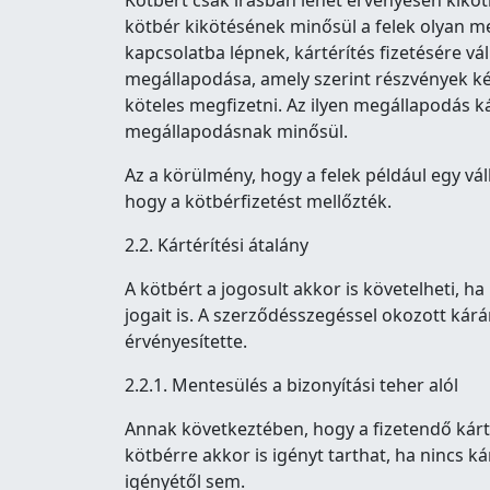
Kötbért csak írásban lehet érvényesen kiköt
kötbér kikötésének minősül a felek olyan m
kapcsolatba lépnek, kártérítés fizetésére vál
megállapodása, amely szerint részvények ké
köteles megfizetni. Az ilyen megállapodás k
megállapodásnak minősül.
Az a körülmény, hogy a felek például egy vál
hogy a kötbérfizetést mellőzték.
2.2. Kártérítési átalány
A kötbért a jogosult akkor is követelheti, 
jogait is. A szerződésszegéssel okozott kár
érvényesítette.
2.2.1. Mentesülés a bizonyítási teher alól
Annak következtében, hogy a fizetendő kárté
kötbérre akkor is igényt tarthat, ha nincs 
igényétől sem.