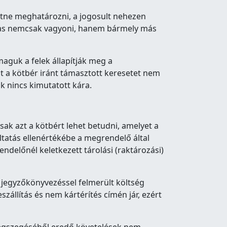
etne meghatározni, a jogosult nehezen
lmas nemcsak vagyoni, hanem bármely más
maguk a felek állapítják meg a
nt a kötbér iránt támasztott keresetet nem
ak nincs kimutatott kára.
csak azt a kötbért lehet betudni, amelyet a
ltatás ellenértékébe a megrendelő által
ndelőnél keletkezett tárolási (raktározási)
s jegyzőkönyvezéssel felmerült költség
zállítás és nem kártérítés címén jár, ezért