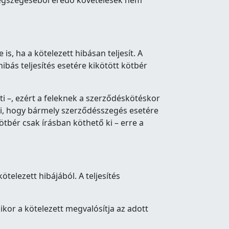
egszegéséből eredő követelések nem
 is, ha a kötelezett hibásan teljesít. A
hibás teljesítés esetére kikötött kötbér
ti –, ezért a feleknek a szerződéskötéskor
i, hogy bármely szerződésszegés esetére
tbér csak írásban köthető ki – erre a
telezett hibájából. A teljesítés
kor a kötelezett megvalósítja az adott