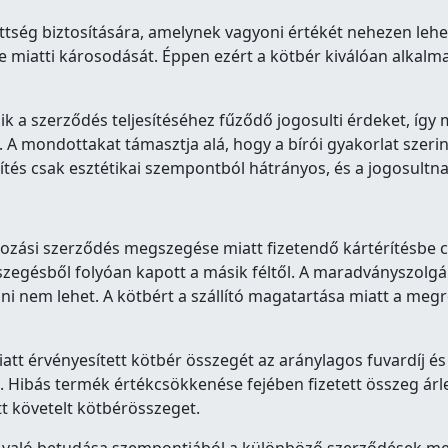
ttség biztosítására, amelynek vagyoni értékét nehezen leh
e miatti károsodását. Éppen ezért a kötbér kiválóan alka
k a szerződés teljesítéséhez fűződő jogosulti érdeket, így 
 A mondottakat támasztja alá, hogy a bírói gyakorlat szeri
esítés csak esztétikai szempontból hátrányos, és a jogosultn
lalkozási szerződés megszegése miatt fizetendő kártérítésbe 
zegésből folyóan kapott a másik féltől. A maradványszolgá
i nem lehet. A kötbért a szállító magatartása miatt a megre
iatt érvényesített kötbér összegét az aránylagos fuvardíj é
 Hibás termék értékcsökkenése fejében fizetett összeg árles
tt követelt kötbérösszeget.