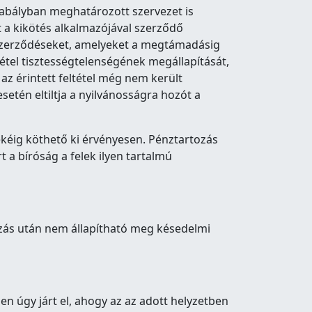
szabályban meghatározott szervezet is
 a kikötés alkalmazójával szerződő
a szerződéseket, amelyeket a megtámadásig
tétel tisztességtelenségének megállapítását,
z érintett feltétel még nem került
setén eltiltja a nyilvánosságra hozót a
ékéig köthető ki érvényesen. Pénztartozás
a bíróság a felek ilyen tartalmú
ozás után nem állapítható meg késedelmi
ben úgy járt el, ahogy az az adott helyzetben