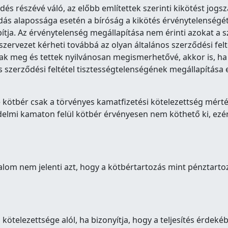
ődés részévé váló, az előbb említettek szerinti kikötést jog
s alapossága esetén a bíróság a kikötés érvénytelenségét
apítja. Az érvénytelenség megállapítása nem érinti azokat 
szervezet kérheti továbbá az olyan általános szerződési fel
k meg és tettek nyilvánosan megismerhetővé, akkor is, ha a
 szerződési feltétel tisztességtelenségének megállapítása e
 kötbér csak a törvényes kamatfizetési kötelezettség mért
lmi kamaton felül kötbér érvényesen nem köthető ki, ezért 
lalom nem jelenti azt, hogy a kötbértartozás mint pénztart
kötelezettsége alól, ha bizonyítja, hogy a teljesítés érdeké