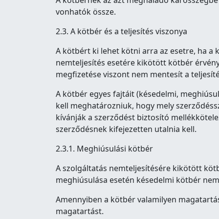
A kötbérnek az azt meghaladó kárösszegbe
vonhatók össze.
2.3. A kötbér és a teljesítés viszonya
A kötbért ki lehet kötni arra az esetre, ha a 
nemteljesítés esetére kikötött kötbér érvénye
megfizetése viszont nem mentesít a teljesíté
A kötbér egyes fajtáit (késedelmi, meghiúsul
kell meghatározniuk, hogy mely szerződéss
kívánják a szerződést biztosító mellékkötel
szerződésnek kifejezetten utalnia kell.
2.3.1. Meghiúsulási kötbér
A szolgáltatás nemteljesítésére kikötött köt
meghiúsulása esetén késedelmi kötbér nem
Amennyiben a kötbér valamilyen magatartástó
magatartást.