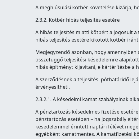
A meghiúsulási kötbér követelése kizárja, hog
2.3.2. Kötbér hibás teljesítés esetére
A hibás teljesítés miatti kötbért a jogosult a
hibás teljesítés esetére kikötött kötbér iránt
Megjegyzendő azonban, hogy amennyiben az el
összefüggő teljesítési késedelemre alapított
hibás építményt kijavítani, e kártérítésbe a h
A szerződésnek a teljesítési póthatáridő le
érvényesítheti.
2.3.2.1. A késedelmi kamat szabályainak al
A pénztartozás késedelmes fizetése esetére k
pénztartozás esetében – ha jogszabály eltér
késedelemmel érintett naptári félévet mege
egyébként kamatmentes. A kamatfizetési köte