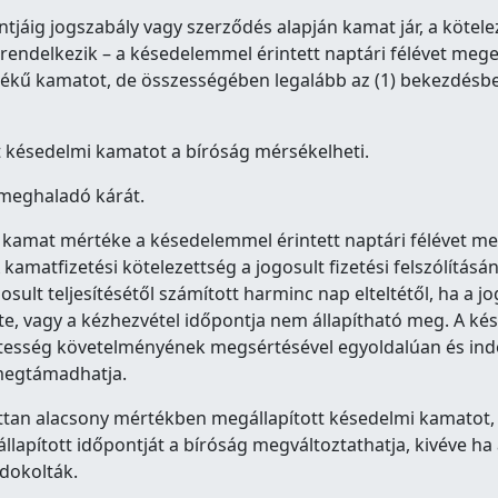
jáig jogszabály vagy szerződés alapján kamat jár, a kötele
 rendelkezik – a késedelemmel érintett naptári félévet meg
ű kamatot, de összességében legalább az (1) bekezdésb
tt késedelmi kamatot a bíróság mérsékelheti.
 meghaladó kárát.
 kamat mértéke a késedelemmel érintett naptári félévet m
kamatfizetési kötelezettség a jogosult fizetési felszólítás
osult teljesítésétől számított harminc nap elteltétől, ha a j
őzte, vagy a kézhezvétel időpontja nem állapítható meg. A 
sztesség követelményének megsértésével egyoldalúan és ind
 megtámadhatja.
ottan alacsony mértékben megállapított késedelmi kamatot
apított időpontját a bíróság megváltoztathatja, kivéve ha a
dokolták.