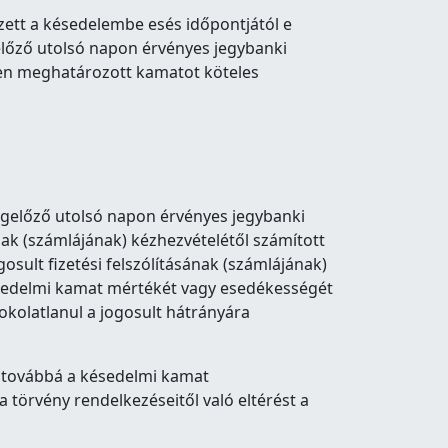
zett a késedelembe esés időpontjától e
előző utolsó napon érvényes jegybanki
en meghatározott kamatot köteles
egelőző utolsó napon érvényes jegybanki
ának (számlájának) kézhezvételétől számított
ogosult fizetési felszólításának (számlájának)
késedelmi kamat mértékét vagy esedékességét
okolatlanul a jogosult hátrányára
, továbbá a késedelmi kamat
 törvény rendelkezéseitől való eltérést a