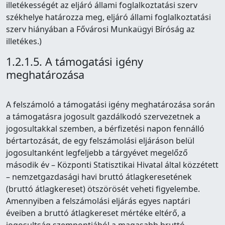
illetékességét az eljáró állami foglalkoztatási szerv
székhelye határozza meg, eljáró állami foglalkoztatási
szerv hiányában a Fővárosi Munkaügyi Bíróság az
illetékes.)
1.2.1.5. A támogatási igény
meghatározása
A felszámoló a támogatási igény meghatározása során
a támogatásra jogosult gazdálkodó szervezetnek a
jogosultakkal szemben, a bérfizetési napon fennálló
bértartozását, de egy felszámolási eljáráson belül
jogosultanként legfeljebb a tárgyévet megelőző
második év – Központi Statisztikai Hivatal által közzétett
– nemzetgazdasági havi bruttó átlagkeresetének
(bruttó átlagkereset) ötszörösét veheti figyelembe.
Amennyiben a felszámolási eljárás egyes naptári
éveiben a bruttó átlagkereset mértéke eltérő, a