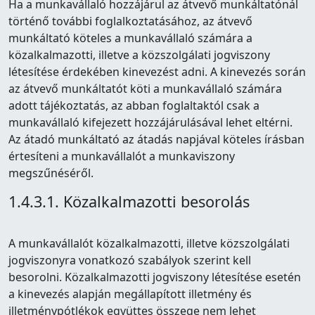
Ha a munkavállaló hozzájárul az átvevő munkáltatónál
történő további foglalkoztatásához, az átvevő
munkáltató köteles a munkavállaló számára a
közalkalmazotti, illetve a közszolgálati jogviszony
létesítése érdekében kinevezést adni. A kinevezés során
az átvevő munkáltatót köti a munkavállaló számára
adott tájékoztatás, az abban foglaltaktól csak a
munkavállaló kifejezett hozzájárulásával lehet eltérni.
Az átadó munkáltató az átadás napjával köteles írásban
értesíteni a munkavállalót a munkaviszony
megszűnéséről.
1.4.3.1. Közalkalmazotti besorolás
A munkavállalót közalkalmazotti, illetve közszolgálati
jogviszonyra vonatkozó szabályok szerint kell
besorolni. Közalkalmazotti jogviszony létesítése esetén
a kinevezés alapján megállapított illetmény és
illetménypótlékok együttes összege nem lehet