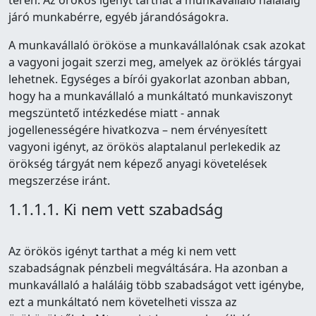
terén. Az örökös igényt tarthat a munkavállaló haláláig
járó munkabérre, egyéb járandóságokra.
A munkavállaló örököse a munkavállalónak csak azokat
a vagyoni jogait szerzi meg, amelyek az öröklés tárgyai
lehetnek. Egységes a bírói gyakorlat azonban abban,
hogy ha a munkavállaló a munkáltató munkaviszonyt
megszüntető intézkedése miatt - annak
jogellenességére hivatkozva – nem érvényesített
vagyoni igényt, az örökös alaptalanul perlekedik az
örökség tárgyát nem képező anyagi követelések
megszerzése iránt.
1.1.1.1. Ki nem vett szabadság
Az örökös igényt tarthat a még ki nem vett
szabadságnak pénzbeli megváltására. Ha azonban a
munkavállaló a haláláig több szabadságot vett igénybe,
ezt a munkáltató nem követelheti vissza az