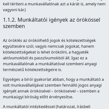
kell téríteni a munkavállalónak azt a kárát is, amely nem
vagyoni kár.)
1.1.2. Munkáltatói igények az örökössel
szemben
Az öröklés az örökölhető jogok és kötelezettségek
együttesére szól, vagyis nemcsak jogokat, hanem
kötelezettségeket is lehet örökölni, a hagyaték
aktívumokból és passzívumokból áll. Igaz ez a
munkavállalónak a munkáltatóval szembeni anyagi
természetű kötelezettségeire is.
Egységes a bírói gyakorlat abban, hogy a munkáltató a
volt munkavállalójával szemben fennálló jogos anyagi
igényét annak örökösével – örököseivel – szemben a
munkaügyi bíróság előtt érvényesítse.
A munkáltatói intézkedéssel (határozat, írásbeli