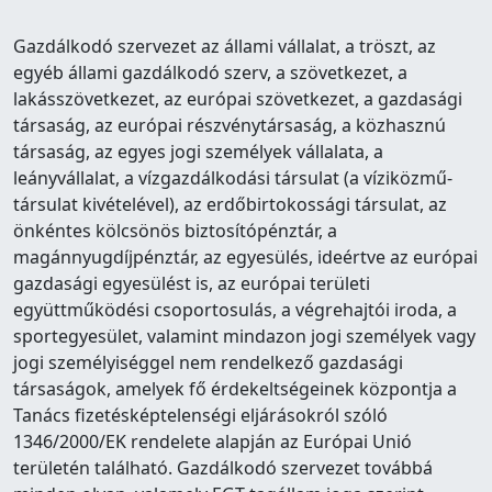
Gazdálkodó szervezet az állami vállalat, a tröszt, az
egyéb állami gazdálkodó szerv, a szövetkezet, a
lakásszövetkezet, az európai szövetkezet, a gazdasági
társaság, az európai részvénytársaság, a közhasznú
társaság, az egyes jogi személyek vállalata, a
leányvállalat, a vízgazdálkodási társulat (a víziközmű-
társulat kivételével), az erdőbirtokossági társulat, az
önkéntes kölcsönös biztosítópénztár, a
magánnyugdíjpénztár, az egyesülés, ideértve az európai
gazdasági egyesülést is, az európai területi
együttműködési csoportosulás, a végrehajtói iroda, a
sportegyesület, valamint mindazon jogi személyek vagy
jogi személyiséggel nem rendelkező gazdasági
társaságok, amelyek fő érdekeltségeinek központja a
Tanács fizetésképtelenségi eljárásokról szóló
1346/2000/EK rendelete alapján az Európai Unió
területén található. Gazdálkodó szervezet továbbá