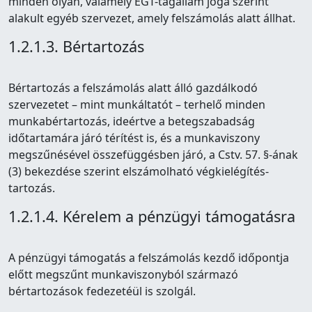
minden olyan, valamely EGT-tagállam joga szerint
alakult egyéb szervezet, amely felszámolás alatt állhat.
1.2.1.3. Bértartozás
Bértartozás a felszámolás alatt álló gazdálkodó
szervezetet – mint munkáltatót – terhelő minden
munkabértartozás, ideértve a betegszabadság
időtartamára járó térítést is, és a munkaviszony
megszűnésével összefüggésben járó, a Cstv. 57. §-ának
(3) bekezdése szerint elszámolható végkielégítés-
tartozás.
1.2.1.4. Kérelem a pénzügyi támogatásra
A pénzügyi támogatás a felszámolás kezdő időpontja
előtt megszűnt munkaviszonyból származó
bértartozások fedezetéül is szolgál.