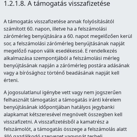
1.2.1.8. A támogatás visszafizetése
A támogatás visszafizetése annak folyósításától
számított 60. napon, illetve ha a felszámolási
zárómérleg benyújtására a 60. napot megelőzően kerül
sor, a felszámolási zárómérleg benyújtásának napját
megelőző napon válik esedékessé. E rendelkezés
alkalmazása szempontjából a felszámolási mérleg
benyújtásának napján a zárómérleg postára adásának
vagy a bírósághoz történő beadásának napját kell
érteni.
A jogosulatlanul igénybe vett vagy nem jogszerűen
felhasznált támogatást a támogatás iránti kérelem
benyújtásának időpontjában hatályos jegybanki
alapkamat kétszeresével megnövelt összegben kell
visszafizetni. A visszafizetésből a kamatrész a
felszámolót, a támogatás összege a felszámolás alatt
álló gazdálkodó szervezet vagyonát terheli.