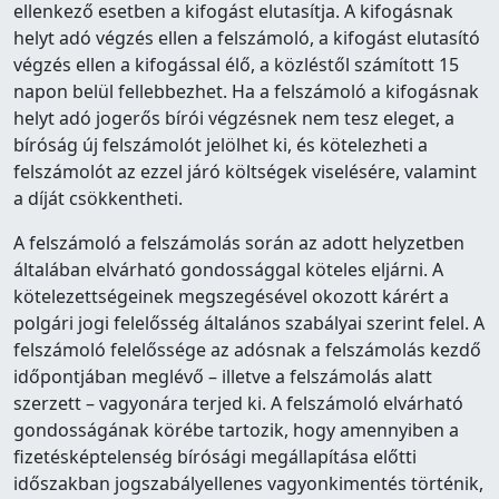
ellenkező esetben a kifogást elutasítja. A kifogásnak
helyt adó végzés ellen a felszámoló, a kifogást elutasító
végzés ellen a kifogással élő, a közléstől számított 15
napon belül fellebbezhet. Ha a felszámoló a kifogásnak
helyt adó jogerős bírói végzésnek nem tesz eleget, a
bíróság új felszámolót jelölhet ki, és kötelezheti a
felszámolót az ezzel járó költségek viselésére, valamint
a díját csökkentheti.
A felszámoló a felszámolás során az adott helyzetben
általában elvárható gondossággal köteles eljárni. A
kötelezettségeinek megszegésével okozott kárért a
polgári jogi felelősség általános szabályai szerint felel. A
felszámoló felelőssége az adósnak a felszámolás kezdő
időpontjában meglévő – illetve a felszámolás alatt
szerzett – vagyonára terjed ki. A felszámoló elvárható
gondosságának körébe tartozik, hogy amennyiben a
fizetésképtelenség bírósági megállapítása előtti
időszakban jogszabályellenes vagyonkimentés történik,