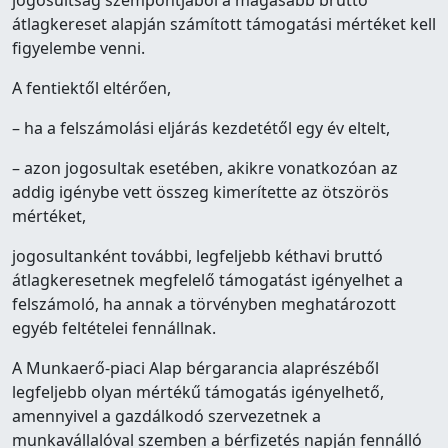
jogosultság szempontjából a magasabb bruttó
átlagkereset alapján számított támogatási mértéket kell
figyelembe venni.
A fentiektől eltérően,
– ha a felszámolási eljárás kezdetétől egy év eltelt,
– azon jogosultak esetében, akikre vonatkozóan az
addig igénybe vett összeg kimerítette az ötszörös
mértéket,
jogosultanként további, legfeljebb kéthavi bruttó
átlagkeresetnek megfelelő támogatást igényelhet a
felszámoló, ha annak a törvényben meghatározott
egyéb feltételei fennállnak.
A Munkaerő-piaci Alap bérgarancia alaprészéből
legfeljebb olyan mértékű támogatás igényelhető,
amennyivel a gazdálkodó szervezetnek a
munkavállalóval szemben a bérfizetés napján fennálló