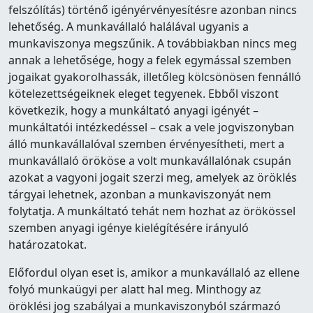
felszólítás) történő igényérvényesítésre azonban nincs
lehetőség. A munkavállaló halálával ugyanis a
munkaviszonya megszűnik. A továbbiakban nincs meg
annak a lehetősége, hogy a felek egymással szemben
jogaikat gyakorolhassák, illetőleg kölcsönösen fennálló
kötelezettségeiknek eleget tegyenek. Ebből viszont
következik, hogy a munkáltató anyagi igényét –
munkáltatói intézkedéssel – csak a vele jogviszonyban
álló munkavállalóval szemben érvényesítheti, mert a
munkavállaló örököse a volt munkavállalónak csupán
azokat a vagyoni jogait szerzi meg, amelyek az öröklés
tárgyai lehetnek, azonban a munkaviszonyát nem
folytatja. A munkáltató tehát nem hozhat az örökössel
szemben anyagi igénye kielégítésére irányuló
határozatokat.
Előfordul olyan eset is, amikor a munkavállaló az ellene
folyó munkaügyi per alatt hal meg. Minthogy az
öröklési jog szabályai a munkaviszonyból származó