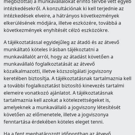
megbízottal) a munkavállalókat érintő tervbe vett egyéb
intézkedésekről. A konzultációnak ki kell terjednie az
intézkedések elveire, a hátrányos következmények
elkerülésének módjára, illetve eszközére, továbbá a
következmények enyhítését célzó eszközökre.
A tájékoztatással egyidejűleg az átadó és az átvevő
munkáltató köteles írásban tájékoztatni a
munkavállalót arról, hogy az átadást követően a
munkavállaló foglalkoztatását az átvevő
közalkalmazotti, illetve közszolgálati jogviszony
keretében biztosítja. A tájékoztatásnak tartalmaznia kell
a további foglalkoztatást biztosító kinevezés tartalmi
elemeire vonatkozó ajánlatot. A tájékoztatásnak
tartalmaznia kell azokat a kötelezettségeket is,
amelyeknek a munkavállaló a jogviszony létesítését
követően az előmenetele, illetve a jogviszonya
fenntartása érdekében köteles eleget tenni.
Ha a fent meghatározott időpontban az átvevő