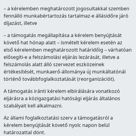
– a kérelemben meghatározott jogosultakkal szemben
fennálló munkabértartozás tartalmaz-e állásidőre járó
díjazást, illetve
– a támogatás megállapítása a kérelem benyújtását
követő hat hónap alatt – ismételt kérelem esetén az
első kérelemben meghatározott határidőig – várhatóan
elősegíti-e a felszámolási eljárás lezárását, illetve a
felszámolás alatt álló szervezet eszközeinek
értékesítését, munkaerő-állománya új munkáltatónál
történő továbbfoglalkoztatását (reorganizációt).
A támogatás iránti kérelem elbírálására vonatkozó
eljárásra a közigazgatási hatósági eljárás általános
szabályait kell alkalmazni.
Az állami foglalkoztatási szerv a támogatásról a
kérelem benyújtását követő nyolc napon belül
határozattal dönt.