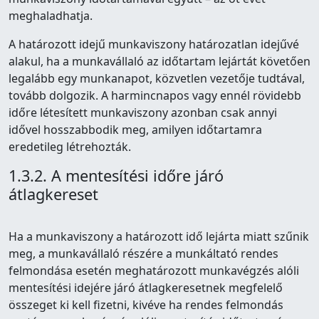
meghaladhatja.
A határozott idejű munkaviszony határozatlan idejűvé
alakul, ha a munkavállaló az időtartam lejártát követően
legalább egy munkanapot, közvetlen vezetője tudtával,
tovább dolgozik. A harmincnapos vagy ennél rövidebb
időre létesített munkaviszony azonban csak annyi
idővel hosszabbodik meg, amilyen időtartamra
eredetileg létrehozták.
1.3.2. A mentesítési időre járó
átlagkereset
Ha a munkaviszony a határozott idő lejárta miatt szűnik
meg, a munkavállaló részére a munkáltató rendes
felmondása esetén meghatározott munkavégzés alóli
mentesítési idejére járó átlagkeresetnek megfelelő
összeget ki kell fizetni, kivéve ha rendes felmondás