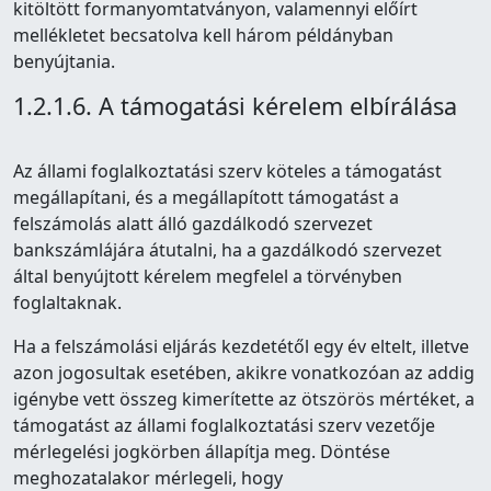
kitöltött formanyomtatványon, valamennyi előírt
mellékletet becsatolva kell három példányban
benyújtania.
1.2.1.6. A támogatási kérelem elbírálása
Az állami foglalkoztatási szerv köteles a támogatást
megállapítani, és a megállapított támogatást a
felszámolás alatt álló gazdálkodó szervezet
bankszámlájára átutalni, ha a gazdálkodó szervezet
által benyújtott kérelem megfelel a törvényben
foglaltaknak.
Ha a felszámolási eljárás kezdetétől egy év eltelt, illetve
azon jogosultak esetében, akikre vonatkozóan az addig
igénybe vett összeg kimerítette az ötszörös mértéket, a
támogatást az állami foglalkoztatási szerv vezetője
mérlegelési jogkörben állapítja meg. Döntése
meghozatalakor mérlegeli, hogy