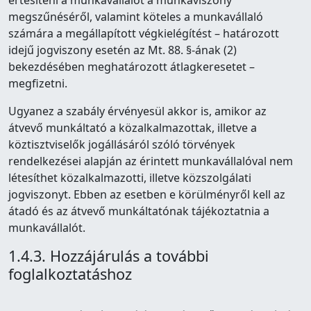
értesíteni a munkavállalót a munkaviszony
megszűnéséről, valamint köteles a munkavállaló
számára a megállapított végkielégítést – határozott
idejű jogviszony esetén az Mt. 88. §-ának (2)
bekezdésében meghatározott átlagkeresetet –
megfizetni.
Ugyanez a szabály érvényesül akkor is, amikor az
átvevő munkáltató a közalkalmazottak, illetve a
köztisztviselők jogállásáról szóló törvények
rendelkezései alapján az érintett munkavállalóval nem
létesíthet közalkalmazotti, illetve közszolgálati
jogviszonyt. Ebben az esetben e körülményről kell az
átadó és az átvevő munkáltatónak tájékoztatnia a
munkavállalót.
1.4.3. Hozzájárulás a további
foglalkoztatáshoz