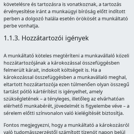
követelésre és tartozásra is vonatkoznak, a tartozás
érvényesítése iránt a munkaügyi bíróság előtt indított
perben a dolgozó halála esetén örökösét a munkáltató
perbe vonhatja.
1.1.3. Hozzátartozói igények
A munkáltató köteles megtéríteni a munkavállaló közeli
hozzátartozójának a károkozással összefüggésben
felmerült kárait, indokolt költségeit is. Ha a
károkozással összefüggésben a munkavállaló meghal,
eltartott hozzátartozója ezen túlmenően olyan összegű
tartást pótló kártérítést is igényelhet, amely
szükségletének – a tényleges, illetőleg az elvárhatóan
elérhető munkabérét, jövedelmét is figyelembe véve – a
sérelem előtti színvonalon való kielégítését biztosítja.
Fontos megjegyezni, hogy a munkáltató a károkozásról
való tudomásszerzéstől számított tizenöt napon belül