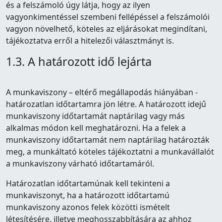
és a felszámoló úgy látja, hogy az ilyen
vagyonkimentéssel szembeni fellépéssel a felszámolói
vagyon növelhető, köteles az eljárásokat megindítani,
tájékoztatva erről a hitelezői választmányt is.
1.3. A határozott idő lejárta
A munkaviszony – eltérő megállapodás hiányában -
határozatlan időtartamra jön létre. A határozott idejű
munkaviszony időtartamát naptárilag vagy más
alkalmas módon kell meghatározni. Ha a felek a
munkaviszony időtartamát nem naptárilag határozták
meg, a munkáltató köteles tájékoztatni a munkavállalót
a munkaviszony várható időtartamáról.
Határozatlan időtartamúnak kell tekinteni a
munkaviszonyt, ha a határozott időtartamú
munkaviszony azonos felek közötti ismételt
létesítésére, illetve meghosszabbítására az ahhoz