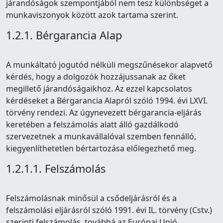
járandóságok szempontjából nem tesz különbséget a
munkaviszonyok között azok tartama szerint.
1.2.1. Bérgarancia Alap
A munkáltató jogutód nélküli megszűnésekor alapvető
kérdés, hogy a dolgozók hozzájussanak az őket
megillető járandóságaikhoz. Az ezzel kapcsolatos
kérdéseket a Bérgarancia Alapról szóló 1994. évi LXVI.
törvény rendezi. Az úgynevezett bérgarancia-eljárás
keretében a felszámolás alatt álló gazdálkodó
szervezetnek a munkavállalóval szemben fennálló,
kiegyenlíthetetlen bértartozása előlegezhető meg.
1.2.1.1. Felszámolás
Felszámolásnak minősül a csődeljárásról és a
felszámolási eljárásról szóló 1991. évi IL. törvény (Cstv.)
szerinti felszámolás, továbbá az Európai Unió