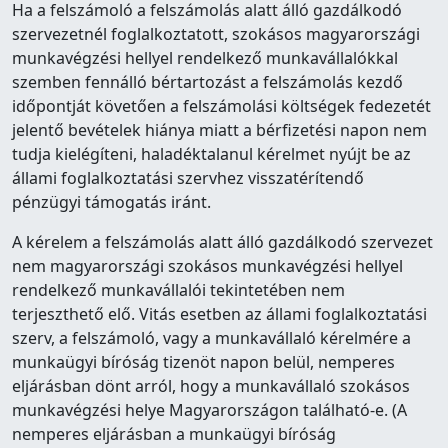
Ha a felszámoló a felszámolás alatt álló gazdálkodó
szervezetnél foglalkoztatott, szokásos magyarországi
munkavégzési hellyel rendelkező munkavállalókkal
szemben fennálló bértartozást a felszámolás kezdő
időpontját követően a felszámolási költségek fedezetét
jelentő bevételek hiánya miatt a bérfizetési napon nem
tudja kielégíteni, haladéktalanul kérelmet nyújt be az
állami foglalkoztatási szervhez visszatérítendő
pénzügyi támogatás iránt.
A kérelem a felszámolás alatt álló gazdálkodó szervezet
nem magyarországi szokásos munkavégzési hellyel
rendelkező munkavállalói tekintetében nem
terjeszthető elő. Vitás esetben az állami foglalkoztatási
szerv, a felszámoló, vagy a munkavállaló kérelmére a
munkaügyi bíróság tizenöt napon belül, nemperes
eljárásban dönt arról, hogy a munkavállaló szokásos
munkavégzési helye Magyarországon található-e. (A
nemperes eljárásban a munkaügyi bíróság