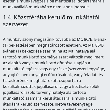
esetén a munkavégzés alóli mentesítés időtartamára a
munkavállaló munkabérre nem lenne jogosult.
1.4. Közszférába kerülő munkáltatói
szervezet
A munkaviszony megszűnik továbbá az Mt. 86/B. §-ának
(1) bekezdésében meghatározott esetben. Az Mt. 86/B.
§-ának (1) bekezdése szerint, ha az Mt. hatálya alá
tartozó munkáltató személye azért változik meg, mert
az alapító vagy a munkáltató döntése alapján a
munkáltató egésze vagy egy része (szervezeti egysége,
anyagi és nem anyagi erőforrásainak, vagy feladat- és
hatáskörének meghatározott csoportja) a
közalkalmazottak jogállásáról vagy a köztisztviselők
jogállásáról szóló törvény hatálya alá tartozó
munkáltató számára kerül átadásra, a munkáltató
átadásra kerülő szervezete, illetve tevékenysége