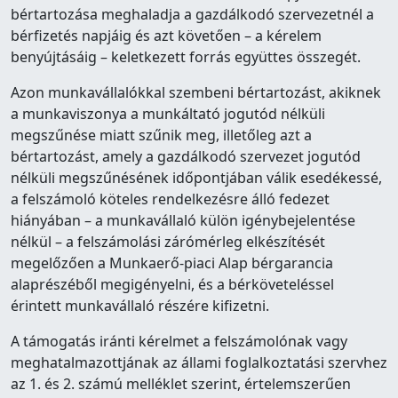
bértartozása meghaladja a gazdálkodó szervezetnél a
bérfizetés napjáig és azt követően – a kérelem
benyújtásáig – keletkezett forrás együttes összegét.
Azon munkavállalókkal szembeni bértartozást, akiknek
a munkaviszonya a munkáltató jogutód nélküli
megszűnése miatt szűnik meg, illetőleg azt a
bértartozást, amely a gazdálkodó szervezet jogutód
nélküli megszűnésének időpontjában válik esedékessé,
a felszámoló köteles rendelkezésre álló fedezet
hiányában – a munkavállaló külön igénybejelentése
nélkül – a felszámolási zárómérleg elkészítését
megelőzően a Munkaerő-piaci Alap bérgarancia
alaprészéből megigényelni, és a bérköveteléssel
érintett munkavállaló részére kifizetni.
A támogatás iránti kérelmet a felszámolónak vagy
meghatalmazottjának az állami foglalkoztatási szervhez
az 1. és 2. számú melléklet szerint, értelemszerűen