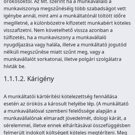
örökösöktől. Az Mt. szerint ha a munkavállaló a
munkaviszonya megszűnéséig több szabadságot vett
igénybe annál, mint ami a munkáltatónál töltött időre
megilletné, a különbözetre kifizetett munkabért köteles
visszafizetni. Nem követelhető vissza azonban a
túlfizetés, ha a munkaviszony a munkavállaló
nyugdíjazása vagy halála, illetve a munkáltató jogutód
nélküli megszűnése miatt szűnt meg, vagy a
munkavállalót sorkatonai, illetve polgári szolgálatra
hívták be.
1.1.1.2. Kárigény
A munkáltatói kártérítési kötelezettség fennállása
esetén az örökös a károsult helyébe lép. (A munkáltató
a munkavállalóval szembeni felelőssége alapján a
munkavállalónak elmaradt jövedelmét, dologi kárát, a
sérelemmel, illetve ennek elhárításával összefüggésben
felmerült indokolt költségeit köteles megtéríteni. Meg