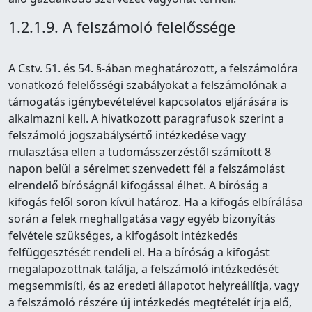
1.2.1.9. A felszámoló felelőssége
A Cstv. 51. és 54. §-ában meghatározott, a felszámolóra
vonatkozó felelősségi szabályokat a felszámolónak a
támogatás igénybevételével kapcsolatos eljárására is
alkalmazni kell. A hivatkozott paragrafusok szerint a
felszámoló jogszabálysértő intézkedése vagy
mulasztása ellen a tudomásszerzéstől számított 8
napon belül a sérelmet szenvedett fél a felszámolást
elrendelő bíróságnál kifogással élhet. A bíróság a
kifogás felől soron kívül határoz. Ha a kifogás elbírálása
során a felek meghallgatása vagy egyéb bizonyítás
felvétele szükséges, a kifogásolt intézkedés
felfüggesztését rendeli el. Ha a bíróság a kifogást
megalapozottnak találja, a felszámoló intézkedését
megsemmisíti, és az eredeti állapotot helyreállítja, vagy
a felszámoló részére új intézkedés megtételét írja elő,