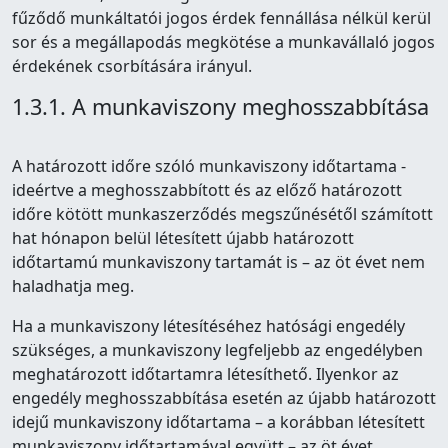
fűződő munkáltatói jogos érdek fennállása nélkül kerül
sor és a megállapodás megkötése a munkavállaló jogos
érdekének csorbítására irányul.
1.3.1. A munkaviszony meghosszabbítása
A határozott időre szóló munkaviszony időtartama -
ideértve a meghosszabbított és az előző határozott
időre kötött munkaszerződés megszűnésétől számított
hat hónapon belül létesített újabb határozott
időtartamú munkaviszony tartamát is – az öt évet nem
haladhatja meg.
Ha a munkaviszony létesítéséhez hatósági engedély
szükséges, a munkaviszony legfeljebb az engedélyben
meghatározott időtartamra létesíthető. Ilyenkor az
engedély meghosszabbítása esetén az újabb határozott
idejű munkaviszony időtartama – a korábban létesített
munkaviszony időtartamával együtt – az öt évet