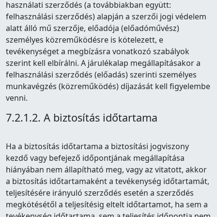
használati szerződés (a továbbiakban együtt:
felhasználási szerződés) alapján a szerzői jogi védelem
alatt álló mű szerzője, előadója (előadóművész)
személyes közreműködésre is kötelezett, e
tevékenységet a megbízásra vonatkozó szabályok
szerint kell elbírálni. A járulékalap megállapításakor a
felhasználási szerződés (előadás) szerinti személyes
munkavégzés (közreműködés) díjazását kell figyelembe
venni.
7.2.1.2. A biztosítás időtartama
Ha a biztosítás időtartama a biztosítási jogviszony
kezdő vagy befejező időpontjának megállapítása
hiányában nem állapítható meg, vagy az vitatott, akkor
a biztosítás időtartamaként a tevékenység időtartamát,
teljesítésére irányuló szerződés esetén a szerződés
megkötésétől a teljesítésig eltelt időtartamot, ha sem a
tevékenység időtartama, sem a teljesítés időpontja nem