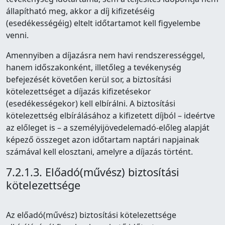
állapítható meg, akkor a díj kifizetéséig
(esedékességéig) eltelt időtartamot kell figyelembe
venni.
Amennyiben a díjazásra nem havi rendszerességgel,
hanem időszakonként, illetőleg a tevékenység
befejezését követően kerül sor, a biztosítási
kötelezettséget a díjazás kifizetésekor
(esedékességekor) kell elbírálni. A biztosítási
kötelezettség elbírálásához a kifizetett díjból – ideértve
az előleget is – a személyijövedelemadó-előleg alapját
képező összeget azon időtartam naptári napjainak
számával kell elosztani, amelyre a díjazás történt.
7.2.1.3. Előadó(művész) biztosítási
kötelezettsége
Az előadó(művész) biztosítási kötelezettsége