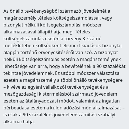
Az önálló tevékenységből származó jövedelmét a
magánszemély tételes költségelszámolással, vagy
bizonylat nélküli költségelszámolási módszer
alkalmazásával állapíthatja meg. Tételes
költségelszámolás esetén a törvény 3. számú
mellékletében költségként elismert kiadások bizonylat
alapján történő érvényesítéséről van szó. A bizonylat
nélküli költségelszámolás esetén a magánszemélynek
lehetősége van arra, hogy a bevételének a 90 százalékát
tekintse jövedelemnek. Ez utóbbi módszer választása
esetén a magánszemély a többi önálló tevékenységére
– kivéve az egyéni vállalkozói tevékenységet és a
mezőgazdasági kistermelésből származó jövedelem
esetén az átalányadózási módot, valamint az ingatlan
bérbeadása esetén a külön adózási mód alkalmazását –
is csak a 90 százalékos jövedelemszámítási szabályt
alkalmazhatja.