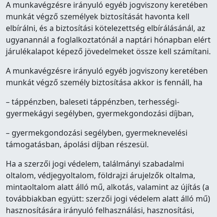
A munkavégzésre irányuló egyéb jogviszony keretében
munkát végző személyek biztosítását havonta kell
elbírálni, és a biztosítási kötelezettség elbírálásánál, az
ugyanannál a foglalkoztatónál a naptári hónapban elért
járulékalapot képező jövedelmeket össze kell számítani.
A munkavégzésre irányuló egyéb jogviszony keretében
munkát végző személy biztosítása akkor is fennáll, ha
– táppénzben, baleseti táppénzben, terhességi-
gyermekágyi segélyben, gyermekgondozási díjban,
– gyermekgondozási segélyben, gyermeknevelési
támogatásban, ápolási díjban részesül.
Ha a szerzői jogi védelem, találmányi szabadalmi
oltalom, védjegyoltalom, földrajzi árujelzők oltalma,
mintaoltalom alatt álló mű, alkotás, valamint az újítás (a
továbbiakban együtt: szerzői jogi védelem alatt álló mű)
hasznosítására irányuló felhasználási, hasznosítási,