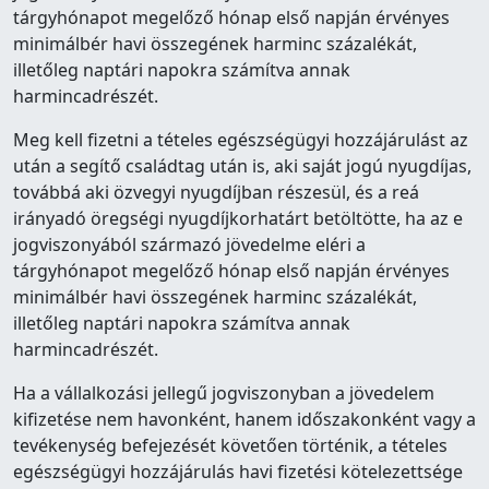
tárgyhónapot megelőző hónap első napján érvényes
minimálbér havi összegének harminc százalékát,
illetőleg naptári napokra számítva annak
harmincadrészét.
Meg kell fizetni a tételes egészségügyi hozzájárulást az
után a segítő családtag után is, aki saját jogú nyugdíjas,
továbbá aki özvegyi nyugdíjban részesül, és a reá
irányadó öregségi nyugdíjkorhatárt betöltötte, ha az e
jogviszonyából származó jövedelme eléri a
tárgyhónapot megelőző hónap első napján érvényes
minimálbér havi összegének harminc százalékát,
illetőleg naptári napokra számítva annak
harmincadrészét.
Ha a vállalkozási jellegű jogviszonyban a jövedelem
kifizetése nem havonként, hanem időszakonként vagy a
tevékenység befejezését követően történik, a tételes
egészségügyi hozzájárulás havi fizetési kötelezettsége