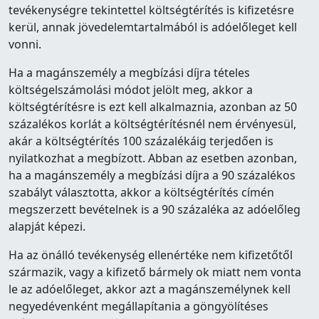
tevékenységre tekintettel költségtérítés is kifizetésre
kerül, annak jövedelemtartalmából is adóelőleget kell
vonni.
Ha a magánszemély a megbízási díjra tételes
költségelszámolási módot jelölt meg, akkor a
költségtérítésre is ezt kell alkalmaznia, azonban az 50
százalékos korlát a költségtérítésnél nem érvényesül,
akár a költségtérítés 100 százalékáig terjedően is
nyilatkozhat a megbízott. Abban az esetben azonban,
ha a magánszemély a megbízási díjra a 90 százalékos
szabályt választotta, akkor a költségtérítés címén
megszerzett bevételnek is a 90 százaléka az adóelőleg
alapját képezi.
Ha az önálló tevékenység ellenértéke nem kifizetőtől
származik, vagy a kifizető bármely ok miatt nem vonta
le az adóelőleget, akkor azt a magánszemélynek kell
negyedévenként megállapítania a göngyölítéses