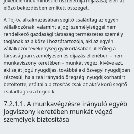
jövedelemnek minősülő tiszteletdíja (díjazása) eléri az
előző bekezdésben említett összeget.
A Tbj-tv. alkalmazásában segítő családtag az egyéni
vállalkozónak, valamint a jogi személyiséggel nem
rendelkező gazdasági társaság természetes személy
tagjának az a közeli hozzátartozója, aki az egyéni
vállalkozói tevékenység gyakorlásában, illetőleg a
társaságban személyesen és díjazás ellenében – nem
munkaviszony keretében – munkát végez, kivéve azt,
aki saját jogú nyugdíjas, továbbá aki özvegyi nyugdíjban
részesül, ha a reá irányadó öregségi nyugdíjkorhatárt
betöltötte, ezáltal a biztosítás csak az aktív korú segítő
családtagokra terjed ki.
7.2.1.1. A munkavégzésre irányuló egyéb
jogviszony keretében munkát végző
személyek biztosítása