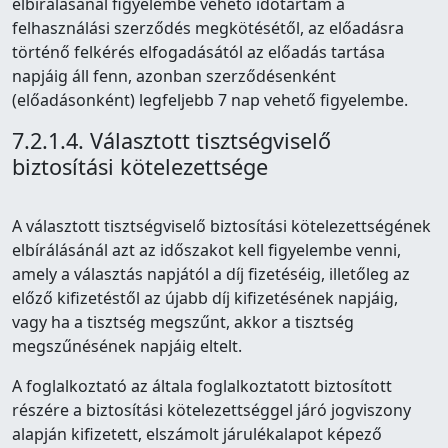
elbírálásánál figyelembe vehető időtartam a
felhasználási szerződés megkötésétől, az előadásra
történő felkérés elfogadásától az előadás tartása
napjáig áll fenn, azonban szerződésenként
(előadásonként) legfeljebb 7 nap vehető figyelembe.
7.2.1.4. Választott tisztségviselő
biztosítási kötelezettsége
A választott tisztségviselő biztosítási kötelezettségének
elbírálásánál azt az időszakot kell figyelembe venni,
amely a választás napjától a díj fizetéséig, illetőleg az
előző kifizetéstől az újabb díj kifizetésének napjáig,
vagy ha a tisztség megszűnt, akkor a tisztség
megszűnésének napjáig eltelt.
A foglalkoztató az általa foglalkoztatott biztosított
részére a biztosítási kötelezettséggel járó jogviszony
alapján kifizetett, elszámolt járulékalapot képező