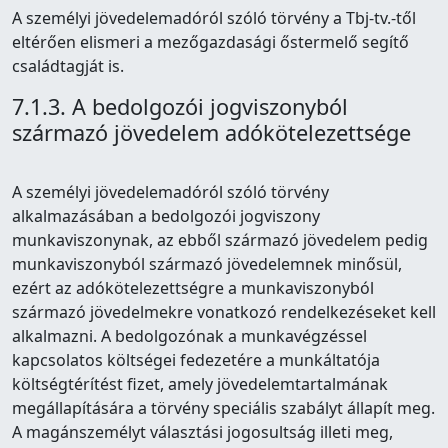
A személyi jövedelemadóról szóló törvény a Tbj-tv.-től
eltérően elismeri a mezőgazdasági őstermelő segítő
családtagját is.
7.1.3. A bedolgozói jogviszonyból
származó jövedelem adókötelezettsége
A személyi jövedelemadóról szóló törvény
alkalmazásában a bedolgozói jogviszony
munkaviszonynak, az ebből származó jövedelem pedig
munkaviszonyból származó jövedelemnek minősül,
ezért az adókötelezettségre a munkaviszonyból
származó jövedelmekre vonatkozó rendelkezéseket kell
alkalmazni. A bedolgozónak a munkavégzéssel
kapcsolatos költségei fedezetére a munkáltatója
költségtérítést fizet, amely jövedelemtartalmának
megállapítására a törvény speciális szabályt állapít meg.
A magánszemélyt választási jogosultság illeti meg,