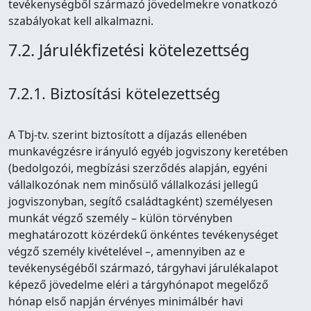
tevékenységből származó jövedelmekre vonatkozó
szabályokat kell alkalmazni.
7.2. Járulékfizetési kötelezettség
7.2.1. Biztosítási kötelezettség
A Tbj-tv. szerint biztosított a díjazás ellenében
munkavégzésre irányuló egyéb jogviszony keretében
(bedolgozói, megbízási szerződés alapján, egyéni
vállalkozónak nem minősülő vállalkozási jellegű
jogviszonyban, segítő családtagként) személyesen
munkát végző személy – külön törvényben
meghatározott közérdekű önkéntes tevékenységet
végző személy kivételével –, amennyiben az e
tevékenységéből származó, tárgyhavi járulékalapot
képező jövedelme eléri a tárgyhónapot megelőző
hónap első napján érvényes minimálbér havi