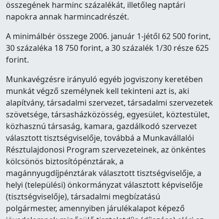
összegének harminc százalékát, illetőleg naptári
napokra annak harmincadrészét.
A minimálbér összege 2006. január 1-jétől 62 500 forint,
30 százaléka 18 750 forint, a 30 százalék 1/30 része 625
forint.
Munkavégzésre irányuló egyéb jogviszony keretében
munkát végző személynek kell tekinteni azt is, aki
alapítvány, társadalmi szervezet, társadalmi szervezetek
szövetsége, társasházközösség, egyesület, köztestület,
közhasznú társaság, kamara, gazdálkodó szervezet
választott tisztségviselője, továbbá a Munkavállalói
Résztulajdonosi Program szervezeteinek, az önkéntes
kölcsönös biztosítópénztárak, a
magánnyugdíjpénztárak választott tisztségviselője, a
helyi (települési) önkormányzat választott képviselője
(tisztségviselője), társadalmi megbízatású
polgármester, amennyiben járulékalapot képező