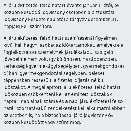
A járulékfizetési felső határt évente január 1-jétől, év
közben kezdődő jogviszony esetében a biztosítási
jogviszony kezdete napjától a tárgyév december 31.
napjáig kell számítani.
A járulékfizetési felső határ számításánál figyelmen
kívül kell hagyni azokat az időtartamokat, amelyekre a
foglalkoztatott személynek járulékalapul szolgáló
jövedelme nem volt, így különösen, ha táppénzben,
terhességi-gyermekágyi segélyben, gyermekgondozási
díjban, gyermekgondozási segélyben, baleseti
táppénzben részesült, a fizetés, díjazás nélküli
időszakot. A megállapított járulékfizetési felső határt
időközben csökkenteni kell az említett időszakok
naptári napjainak száma és a napi járulékfizetési felső
határ szorzatával. E rendelkezést kell alkalmazni abban
az esetben is, ha a biztosítással járó jogviszony év
közben kezdődött vagy szűnt meg.