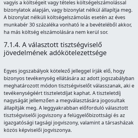
vagyis a költségeit vagy tételes költségelszámolással
bizonylatok alapján, vagy bizonylat nélkül állapítja meg.
A bizonylat nélküli költségelszámolás esetén az éves
munkabér 30 százaléka vonható le a bevételéből akkor,
ha más költség elszámolására nem kerül sor.
7.1.4. A választott tisztségviselő
jövedelmének adókötelezettsége
Egyes jogszabályok kötelező jelleggel írják elő, hogy
bizonyos tevékenység ellátására az adott jogszabályban
meghatározott módon tisztségviselőt válasszanak, aki e
tevékenységéért tiszteletdíjat kaphat. A tiszteletdíj
nagyságát jellemzően a megválasztására jogosultak
állapítják meg. A leggyakrabban előforduló választott
tisztségviselői jogviszony a felügyelőbizottsági és az
igazgatósági tagsági jogviszony, valamint a társasházak
közös képviselői jogviszonya.