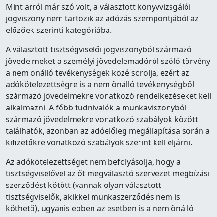
Mint arról már szó volt, a választott könyvvizsgálói
jogviszony nem tartozik az adózás szempontjából az
előzőek szerinti kategóriába.
A választott tisztségviselői jogviszonyból származó
jövedelmeket a személyi jövedelemadóról szóló törvény
a nem önálló tevékenységek közé sorolja, ezért az
adókötelezettségre is a nem önálló tevékenységből
származó jövedelmekre vonatkozó rendelkezéseket kell
alkalmazni. A főbb tudnivalók a munkaviszonyból
származó jövedelmekre vonatkozó szabályok között
találhatók, azonban az adóelőleg megállapítása során a
kifizetőkre vonatkozó szabályok szerint kell eljárni.
Az adókötelezettséget nem befolyásolja, hogy a
tisztségviselővel az őt megválasztó szervezet megbízási
szerződést kötött (vannak olyan választott
tisztségviselők, akikkel munkaszerződés nem is
köthető), ugyanis ebben az esetben is a nem önálló