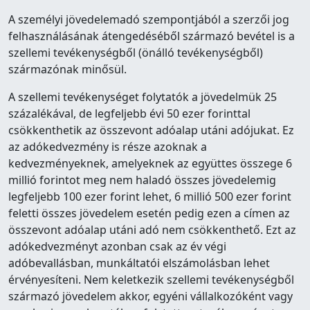
A személyi jövedelemadó szempontjából a szerzői jog
felhasználásának átengedéséből származó bevétel is a
szellemi tevékenységből (önálló tevékenységből)
származónak minősül.
A szellemi tevékenységet folytatók a jövedelmük 25
százalékával, de legfeljebb évi 50 ezer forinttal
csökkenthetik az összevont adóalap utáni adójukat. Ez
az adókedvezmény is része azoknak a
kedvezményeknek, amelyeknek az együttes összege 6
millió forintot meg nem haladó összes jövedelemig
legfeljebb 100 ezer forint lehet, 6 millió 500 ezer forint
feletti összes jövedelem esetén pedig ezen a címen az
összevont adóalap utáni adó nem csökkenthető. Ezt az
adókedvezményt azonban csak az év végi
adóbevallásban, munkáltatói elszámolásban lehet
érvényesíteni. Nem keletkezik szellemi tevékenységből
származó jövedelem akkor, egyéni vállalkozóként vagy