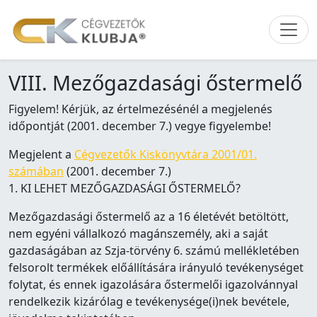
VIII. Mezőgazdasági őstermelő
Figyelem! Kérjük, az értelmezésénél a megjelenés
időpontját (2001. december 7.) vegye figyelembe!
Megjelent a
Cégvezetők Kiskönyvtára 2001/01.
számában
(2001. december 7.)
1. KI LEHET MEZŐGAZDASÁGI ŐSTERMELŐ?
Mezőgazdasági őstermelő az a 16 életévét betöltött,
nem egyéni vállalkozó magánszemély, aki a saját
gazdaságában az Szja-törvény 6. számú mellékletében
felsorolt termékek előállítására irányuló tevékenységet
folytat, és ennek igazolására őstermelői igazolvánnyal
rendelkezik kizárólag e tevékenysége(i)nek bevétele,