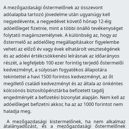
A mezőgazdasági őstermelőnek az összevont
adóalapba tartozó jövedelme után ugyanúgy kell
negyedévente, a negyedévet követő hónap 12-éig
adóelőleget fizetnie, mint a többi önálló tevékenységet
folytató magánszemélynek. A különbség az, hogy az
őstermelő az adóelőleg megállapításakor figyelembe
veheti az előző év vagy évek elhatárolt veszteségének
és az adóévi értékcsökkenési leírásnak az időarányos
részét, a legfeljebb 100 ezer forintig terjedő őstermelői
kedvezményt, a súlyosan fogyatékos állapotára
tekintettel a havi 1500 forintos kedvezményt, az őt
megillető családi kedvezményt és az általa az önkéntes
kölcsönös biztosítópénztárba befizetett tagdíj
engedményét a befizetési bizonylat alapján. Nem kell az
adóelőleget befizetni akkor, ha az az 1000 forintot nem
haladja meg.
A mezőgazdasági kistermelőnek, ha nem alkalmaz
átalányadózást, és a mezőgazdasági őstermelőnek