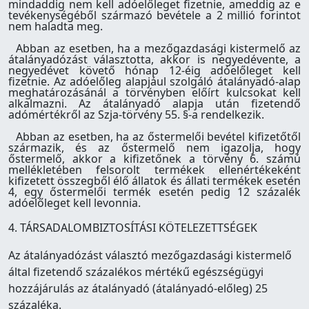
mindaddig nem kell adóelőleget fizetnie, ameddig az e
tevékenységéből származó bevétele a 2 millió forintot
nem haladta meg.
Abban az esetben, ha a mezőgazdasági kistermelő az
átalányadózást választotta, akkor is negyedévente, a
negyedévet követő hónap 12-éig adóelőleget kell
fizetnie. Az adóelőleg alapjául szolgáló átalányadó-alap
meghatározásánál a törvényben előírt kulcsokat kell
alkalmazni. Az átalányadó alapja után fizetendő
adómértékről az Szja-törvény 55. §-a rendelkezik.
Abban az esetben, ha az őstermelői bevétel kifizetőtől
származik, és az őstermelő nem igazolja, hogy
őstermelő, akkor a kifizetőnek a törvény 6. számú
mellékletében felsorolt termékek ellenértékeként
kifizetett összegből élő állatok és állati termékek esetén
4, egy őstermelői termék esetén pedig 12 százalék
adóelőleget kell levonnia.
4. TÁRSADALOMBIZTOSÍTÁSI KÖTELEZETTSÉGEK
Az átalányadózást választó mezőgazdasági kistermelő
által fizetendő százalékos mértékű egészségügyi
hozzájárulás az átalányadó (átalányadó-előleg) 25
százaléka.