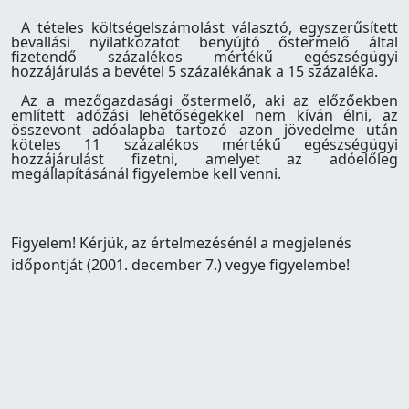
A tételes költségelszámolást választó, egyszerűsített
bevallási nyilatkozatot benyújtó őstermelő által
fizetendő százalékos mértékű egészségügyi
hozzájárulás a bevétel 5 százalékának a 15 százaléka.
Az a mezőgazdasági őstermelő, aki az előzőekben
említett adózási lehetőségekkel nem kíván élni, az
összevont adóalapba tartozó azon jövedelme után
köteles 11 százalékos mértékű egészségügyi
hozzájárulást fizetni, amelyet az adóelőleg
megállapításánál figyelembe kell venni.
Figyelem! Kérjük, az értelmezésénél a megjelenés
időpontját (2001. december 7.) vegye figyelembe!