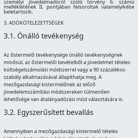
személyi jövedelmadóról szóló törvény 6. számú
mellékletének II. pontjában felsoroltak valamelyikébe
beletartozik.
3. ADÓKÖTELEZETTSÉGEK
3.1. Önálló tevékenység
Az őstermelő tevékenysége önálló tevékenységnek
minősül, az őstermelői bevételből a jövedelmet tételes
költségelszámolási módszerrel vagy a 90 százalékos
szabály alkalmazásával állapíthatja meg. A
mezőgazdasági kistermelőnek az előző
jövedelemszámítási módszereken túlmenően
lehetősége van átalányadózási mód választására is.
3.2. Egyszerűsített bevallás
Amennyiben a mezőgazdasági kistermelő tételes