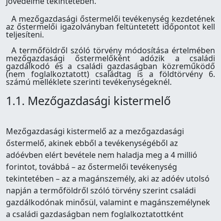
jövedelme tekintetében.
A mezőgazdasági őstermelői tevékenység kezdetének
az őstermelői igazolványban feltüntetett időpontot kell
teljesíteni.
A termőföldről szóló törvény módosítása értelmében
mezőgazdasági őstermelőként adózik a családi
gazdálkodó és a családi gazdaságban közreműködő
(nem foglalkoztatott) családtag is a földtörvény 6.
számú melléklete szerinti tevékenységeknél.
1.1. Mezőgazdasági kistermelő
Mezőgazdasági kistermelő az a mezőgazdasági
őstermelő, akinek ebből a tevékenységéből az
adóévben elért bevétele nem haladja meg a 4 millió
forintot, továbbá – az őstermelői tevékenység
tekintetében – az a magánszemély, aki az adóév utolsó
napján a termőföldről szóló törvény szerint családi
gazdálkodónak minősül, valamint e magánszemélynek
a családi gazdaságban nem foglalkoztatottként