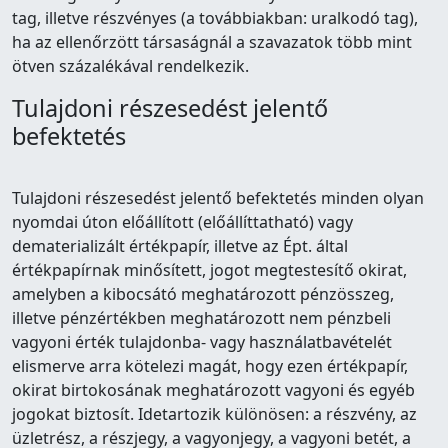
tag, illetve részvényes (a továbbiakban: uralkodó tag),
ha az ellenőrzött társaságnál a szavazatok több mint
ötven százalékával rendelkezik.
Tulajdoni részesedést jelentő
befektetés
Tulajdoni részesedést jelentő befektetés minden olyan
nyomdai úton előállított (előállíttatható) vagy
dematerializált értékpapír, illetve az Épt. által
értékpapírnak minősített, jogot megtestesítő okirat,
amelyben a kibocsátó meghatározott pénzösszeg,
illetve pénzértékben meghatározott nem pénzbeli
vagyoni érték tulajdonba- vagy használatbavételét
elismerve arra kötelezi magát, hogy ezen értékpapír,
okirat birtokosának meghatározott vagyoni és egyéb
jogokat biztosít. Idetartozik különösen: a részvény, az
üzletrész, a részjegy, a vagyonjegy, a vagyoni betét, a