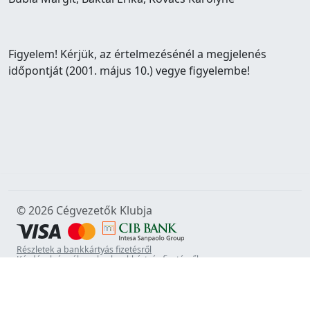
Figyelem! Kérjük, az értelmezésénél a megjelenés
időpontját (2001. május 10.) vegye figyelembe!
© 2026 Cégvezetők Klubja
Részletek a bankkártyás fizetésről
Kérdések és válaszok a bankkártyás fizetésről
Rólunk
Adatvédelem
Jognyilatkozat
Kapcsolat
Impresszum