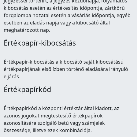
jegyzéssel történik, a jegyzés kezdőnapja, folyamatos
kibocsátás esetén az értékesítés időpontja, zártkörű
forgalomba hozatal esetén a vásárlás időpontja, egyéb
esetben az eladás napja vagy a kibocsátó által
meghatározott nap.
Értékpapír-kibocsátás
Értékpapír-kibocsátás a kibocsátó saját kibocsátású
értékpapírjának első ízben történő eladására irányuló
eljárás.
Értékpapírkód
Értékpapírkód a központi értéktár által kiadott, az
azonos jogokat megtestesítő értékpapírok
azonosítására szolgáló betű vagy számjelek
összessége, illetve ezek kombinációja.