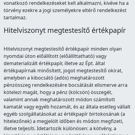
vonatkozó rendelkezéseket kell alkalmazni, kivéve ha a
törvény ezekre a jogi személyekre eltérő rendelkezést
tartalmaz.
Hitelviszonyt megtestesítő értékpapír
Hitelviszonyt megtestesítő értékpapír minden olyan
nyomdai úton előállított (előállíttatható) vagy
dematerializált értékpapír, illetve az Épt. által
értékpapírnak minősített, jogot megtestesítő okirat,
amelyben a kibocsátó (adós) meghatározott
pénzösszeg rendelkezésére bocsátását elismerve arra
kötelezi magát, hogy a pénz (kölcsön) összegét,
valamint annak meghatározott módon számított
kamatát vagy egyéb hozamát, és az általa esetleg vállalt
egyéb szolgáltatásokat az értékpapír birtokosának (a
hitelezőnek) a megjelölt időben és módon megfizeti,
illetve teljesíti. Idetartozik különösen: a kötvény, a