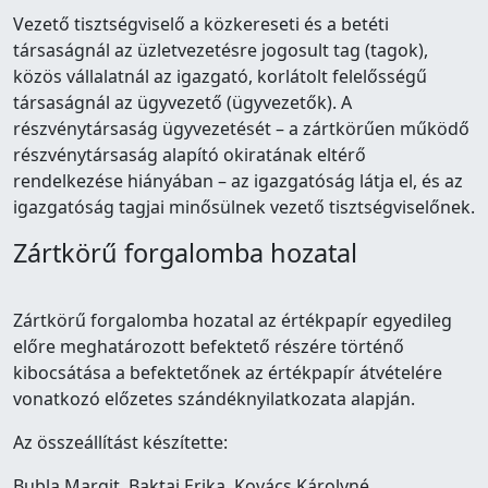
Vezető tisztségviselő a közkereseti és a betéti
társaságnál az üzletvezetésre jogosult tag (tagok),
közös vállalatnál az igazgató, korlátolt felelősségű
társaságnál az ügyvezető (ügyvezetők). A
részvénytársaság ügyvezetését – a zártkörűen működő
részvénytársaság alapító okiratának eltérő
rendelkezése hiányában – az igazgatóság látja el, és az
igazgatóság tagjai minősülnek vezető tisztségviselőnek.
Zártkörű forgalomba hozatal
Zártkörű forgalomba hozatal az értékpapír egyedileg
előre meghatározott befektető részére történő
kibocsátása a befektetőnek az értékpapír átvételére
vonatkozó előzetes szándéknyilatkozata alapján.
Az összeállítást készítette:
Bubla Margit, Baktai Erika, Kovács Károlyné