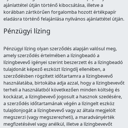
ajánlattétel útján történő kibocsátása, illetve a
korábban zártkörűen forgalomba hozott értékpapír
eladásra történő felajánlása nyilvános ajánlattétel útján.
Pénzügyi lízing
Pénzügyi lízing olyan szerződés alapján valósul meg,
amely szerződés értelmében a lízingbeadó a
lízingbevevő igényei szerint beszerzett és a lízingbeadó
tulajdonát képező eszközt lízingdíj ellenében, a
szerződésben rögzített időtartamra a lízingbevevő
használatába, birtokába adja azzal, hogy a lízingbevevőt
terheli a használatból következően minden költség és
kockázat, a lízingbevevő jogosult a hasznok szedésére,
a szerződés időtartamának végén a lízingelt eszköz
tulajdonjogát a lízingbevevő vagy az általa megjelölt
megszerzi (vagy megszerezheti), a maradványérték
megfizetésével vagy anélkül, illetve a lízingbevevőt