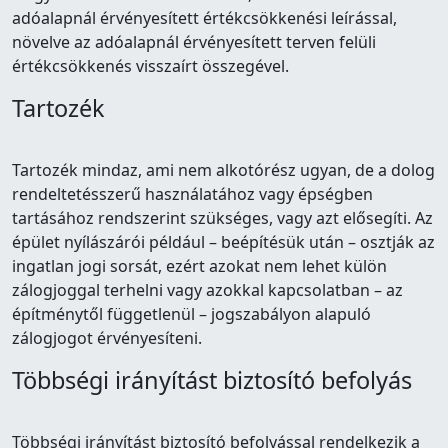
adóalapnál érvényesített értékcsökkenési leírással,
növelve az adóalapnál érvényesített terven felüli
értékcsökkenés visszaírt összegével.
Tartozék
Tartozék mindaz, ami nem alkotórész ugyan, de a dolog
rendeltetésszerű használatához vagy épségben
tartásához rendszerint szükséges, vagy azt elősegíti. Az
épület nyílászárói például – beépítésük után – osztják az
ingatlan jogi sorsát, ezért azokat nem lehet külön
zálogjoggal terhelni vagy azokkal kapcsolatban – az
építménytől függetlenül – jogszabályon alapuló
zálogjogot érvényesíteni.
Többségi irányítást biztosító befolyás
Többségi irányítást biztosító befolyással rendelkezik a