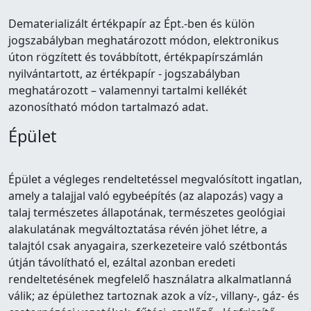
Dematerializált értékpapír az Épt.-ben és külön
jogszabályban meghatározott módon, elektronikus
úton rögzített és továbbított, értékpapírszámlán
nyilvántartott, az értékpapír - jogszabályban
meghatározott – valamennyi tartalmi kellékét
azonosítható módon tartalmazó adat.
Épület
Épület a végleges rendeltetéssel megvalósított ingatlan,
amely a talajjal való egybeépítés (az alapozás) vagy a
talaj természetes állapotának, természetes geológiai
alakulatának megváltoztatása révén jöhet létre, a
talajtól csak anyagaira, szerkezeteire való szétbontás
útján távolítható el, ezáltal azonban eredeti
rendeltetésének megfelelő használatra alkalmatlanná
válik; az épülethez tartoznak azok a víz-, villany-, gáz- és