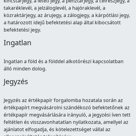
kincstárjegy, a letéti jegy, a pénztárjegy, a célrészjegy, a
takaréklevél, a jelzáloglevél, a hajóraklevél, a
közraktárjegy, az árujegy, a zálogjegy, a kárpótlási jegy,
a határozott idejű befektetési alap által kibocsátott
befektetési jegy.
Ingatlan
Ingatlan a föld és a földdel alkotórészi kapcsolatban
álló minden dolog.
Jegyzés
Jegyzés az értékpapír forgalomba hozatala során az
értékpapírt megvásárolni szándékozó befektetőnek az
értékpapír megvásárlására irányuló, a jegyzési íven tett
feltétlen és visszavonhatatlan nyilatkozata, amellyel az
ajánlatot elfogadja, és kötelezettséget vállal az