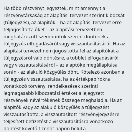
Ha több részvényt jegyeztek, mint amennyit a
részvénytársaság az alapítási tervezet szerint kibocsát
(túljegyzés), az alapítók – ha az alapítási tervezet erre
feljogosította őket – az alapítási tervezetben
meghatározott szempontok szerint döntenek a
túljegyzés elfogadásáról vagy visszautasításáról. Ha az
alapítási tervezet nem jogosította fel az alapítókat a
túljegyzésről való döntésre, a többlet elfogadásáról
vagy visszautasításáról – az alaptőke megállapítása
során - az alakuló közgyűlés dönt. Kötelező azonban a
túljegyzés visszautasítása, ha az értékpapírokra
vonatkozó törvényi rendelkezések szerinti
legmagasabb kibocsátási értéket a lejegyzett
részvények névértékének összege meghaladja. Ha az
alapítók vagy az alakuló közgyűlés a túljegyzést
visszautasította, a visszautasított részvényjegyzésre
teljesített befizetést a visszautasításra vonatkozó
döntést követő tizenöt napon belül a