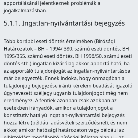
apportálásánál jelentkeznek problémák a
jogalkalmazásban.
5.1.1. Ingatlan-nyilvántartási bejegyzés
Több korábbi eseti döntés értelmében (Bírósági
Határozatok – BH – 1994/ 380. számú eseti döntés, BH
1995/355. számú eseti döntés, BH 1996/50. számú eseti
döntés stb.) ingatlan kizárólag akkor apportálható, ha
az apportáló tulajdonjogát az ingatlan-nyilvántartásba
már bejegyezték. Ennek indoka, hogy önmagában a
tulajdonjog bejegyzése iránti kérelem beadását igazoló
úgynevezett széljegy ugyanis tulajdonjogot még nem
eredményez. A fentiek azonban csak azokban az
esetekben irányadók, amikor a tulajdonjogot a
konstitutív hatályú ingatlan-nyilvántartási bejegyzés
hozza létre (például adásvételi szerződésnél), és nem
akkor, amikor hatósági határozaton vagy például az
elbirtoklást megállapító bírósági ítéleten alapul – az