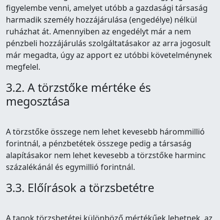
figyelembe venni, amelyet utóbb a gazdasági társaság
harmadik személy hozzájárulása (engedélye) nélkül
ruházhat át. Amennyiben az engedélyt már a nem
pénzbeli hozzájárulás szolgáltatásakor az arra jogosult
már megadta, úgy az apport ez utóbbi követelménynek
megfelel.
3.2. A törzstőke mértéke és
megosztása
A törzstőke összege nem lehet kevesebb hárommillió
forintnál, a pénzbetétek összege pedig a társaság
alapításakor nem lehet kevesebb a törzstőke harminc
százalékánál és egymillió forintnál.
3.3. Előírások a törzsbetétre
A tagok törzsbetétei különböző mértékűek lehetnek, az