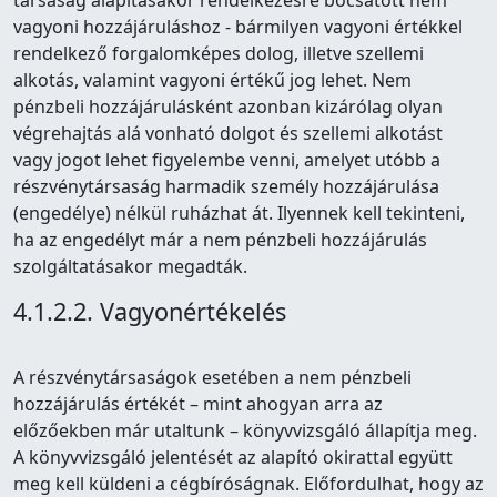
társaság alapításakor rendelkezésre bocsátott nem
vagyoni hozzájáruláshoz - bármilyen vagyoni értékkel
rendelkező forgalomképes dolog, illetve szellemi
alkotás, valamint vagyoni értékű jog lehet. Nem
pénzbeli hozzájárulásként azonban kizárólag olyan
végrehajtás alá vonható dolgot és szellemi alkotást
vagy jogot lehet figyelembe venni, amelyet utóbb a
részvénytársaság harmadik személy hozzájárulása
(engedélye) nélkül ruházhat át. Ilyennek kell tekinteni,
ha az engedélyt már a nem pénzbeli hozzájárulás
szolgáltatásakor megadták.
4.1.2.2. Vagyonértékelés
A részvénytársaságok esetében a nem pénzbeli
hozzájárulás értékét – mint ahogyan arra az
előzőekben már utaltunk – könyvvizsgáló állapítja meg.
A könyvvizsgáló jelentését az alapító okirattal együtt
meg kell küldeni a cégbíróságnak. Előfordulhat, hogy az