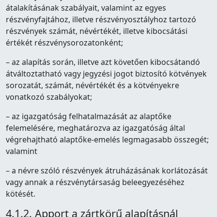
átalakításának szabályait, valamint az egyes
részvényfajtához, illetve részvényosztályhoz tartozó
részvények számát, névértékét, illetve kibocsátási
értékét részvénysorozatonként;
– az alapítás során, illetve azt követően kibocsátandó
átváltoztatható vagy jegyzési jogot biztosító kötvények
sorozatát, számát, névértékét és a kötvényekre
vonatkozó szabályokat;
– az igazgatóság felhatalmazását az alaptőke
felemelésére, meghatározva az igazgatóság által
végrehajtható alaptőke-emelés legmagasabb összegét;
valamint
– a névre szóló részvények átruházásának korlátozását
vagy annak a részvénytársaság beleegyezéséhez
kötését.
4.1.2. Apport a zártkörű alapításnál