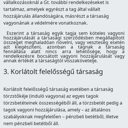
vállalkozásoknál a Gt. további rendelkezéseket is
tartalmaz, amelyek egyrészt a tag által vállalt
hozzájárulás állandóságára, másrészt a társaság
vagyonának a védelmére vonatkoznak.
Eszerint a társaság egyik tagja sem köteles vagyoni
hozzájárulását a társasági szerződésben megállapított
összeget meghaladóan növelni, vagy veszteség esetén
azt kiegészíteni, azonban a tagnak a társaság
fennállása alatt nincs arra lehetősége, hogy a
rendelkezésre bocsátott vagyoni hozzájárulását vagy
annak értékét a társaságtól visszakövetelje.
3. Korlátolt felelősségű társaság
Korlátolt felelősségű társaság esetében a társaság
törzstőkéje (induló vagyona) az egyes tagok
törzsbetéteinek összességéből áll, a törzsbetét pedig a
tagok vagyoni hozzájárulása, amely – az általános
szabályoknak megfelelően – pénzbeli betétből, illetve
nem pénzbeli betétből áll.