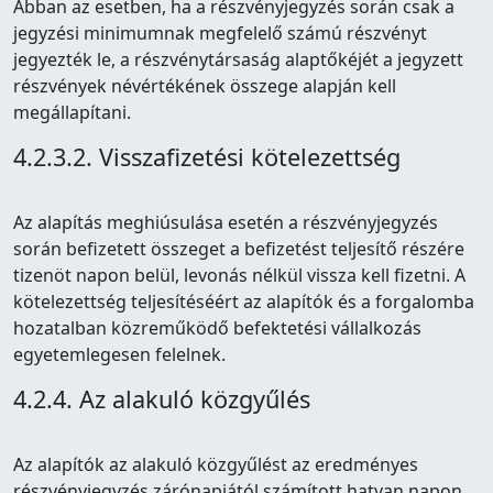
Abban az esetben, ha a részvényjegyzés során csak a
jegyzési minimumnak megfelelő számú részvényt
jegyezték le, a részvénytársaság alaptőkéjét a jegyzett
részvények névértékének összege alapján kell
megállapítani.
4.2.3.2. Visszafizetési kötelezettség
Az alapítás meghiúsulása esetén a részvényjegyzés
során befizetett összeget a befizetést teljesítő részére
tizenöt napon belül, levonás nélkül vissza kell fizetni. A
kötelezettség teljesítéséért az alapítók és a forgalomba
hozatalban közreműködő befektetési vállalkozás
egyetemlegesen felelnek.
4.2.4. Az alakuló közgyűlés
Az alapítók az alakuló közgyűlést az eredményes
részvényjegyzés zárónapjától számított hatvan napon