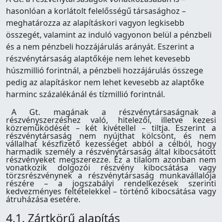
hasonlóan a korlátolt felelősségű társasághoz –
meghatározza az alapításkori vagyon legkisebb
összegét, valamint az induló vagyonon belül a pénzbeli
és a nem pénzbeli hozzájárulás arányát. Eszerint a
részvénytársaság alaptőkéje nem lehet kevesebb
húszmillió forintnál, a pénzbeli hozzájárulás összege
pedig az alapításkor nem lehet kevesebb az alaptőke
harminc százalékánál és tízmillió forintnál.
A Gt. magának a részvénytársaságnak a
részvényszerzéshez való, hitelezői, illetve kezesi
közreműködését – két kivétellel – tiltja. Eszerint a
részvénytársaság nem nyújthat kölcsönt, és nem
vállalhat készfizető kezességet abból a célból, hogy
harmadik személy a részvénytársaság által kibocsátott
részvényeket megszerezze. Ez a tilalom azonban nem
vonatkozik dolgozói részvény kibocsátása vagy
törzsrészvénynek a részvénytársaság munkavállalója
részére – a jogszabályi rendelkezések szerinti
kedvezményes feltételekkel – történő kibocsátása vagy
átruházása esetére.
4.1. Zártkörű alapítás