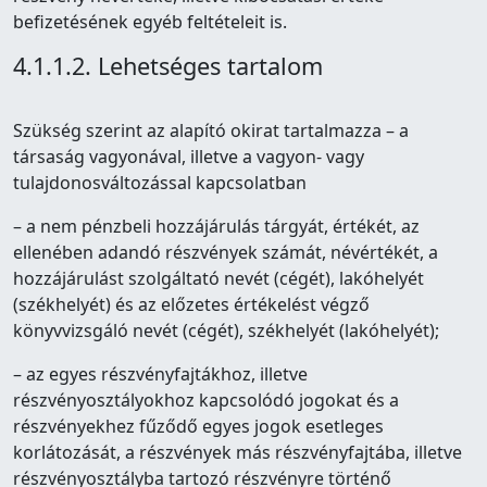
befizetésének egyéb feltételeit is.
4.1.1.2. Lehetséges tartalom
Szükség szerint az alapító okirat tartalmazza – a
társaság vagyonával, illetve a vagyon- vagy
tulajdonosváltozással kapcsolatban
– a nem pénzbeli hozzájárulás tárgyát, értékét, az
ellenében adandó részvények számát, névértékét, a
hozzájárulást szolgáltató nevét (cégét), lakóhelyét
(székhelyét) és az előzetes értékelést végző
könyvvizsgáló nevét (cégét), székhelyét (lakóhelyét);
– az egyes részvényfajtákhoz, illetve
részvényosztályokhoz kapcsolódó jogokat és a
részvényekhez fűződő egyes jogok esetleges
korlátozását, a részvények más részvényfajtába, illetve
részvényosztályba tartozó részvényre történő