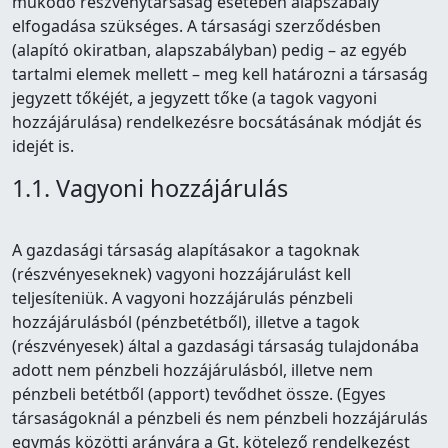
működő részvénytársaság esetében alapszabály
elfogadása szükséges. A társasági szerződésben
(alapító okiratban, alapszabályban) pedig – az egyéb
tartalmi elemek mellett – meg kell határozni a társaság
jegyzett tőkéjét, a jegyzett tőke (a tagok vagyoni
hozzájárulása) rendelkezésre bocsátásának módját és
idejét is.
1.1. Vagyoni hozzájárulás
A gazdasági társaság alapításakor a tagoknak
(részvényeseknek) vagyoni hozzájárulást kell
teljesíteniük. A vagyoni hozzájárulás pénzbeli
hozzájárulásból (pénzbetétből), illetve a tagok
(részvényesek) által a gazdasági társaság tulajdonába
adott nem pénzbeli hozzájárulásból, illetve nem
pénzbeli betétből (apport) tevődhet össze. (Egyes
társaságoknál a pénzbeli és nem pénzbeli hozzájárulás
egymás közötti arányára a Gt. kötelező rendelkezést