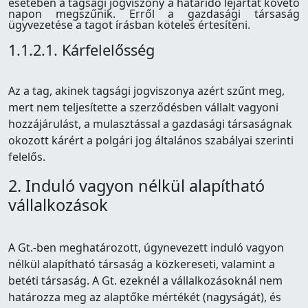
esetében a tagsági jogviszony a határidő lejártát követő
napon megszűnik. Erről a gazdasági társaság
ügyvezetése a tagot írásban köteles értesíteni.
1.1.2.1. Kárfelelősség
Az a tag, akinek tagsági jogviszonya azért szűnt meg,
mert nem teljesítette a szerződésben vállalt vagyoni
hozzájárulást, a mulasztással a gazdasági társaságnak
okozott kárért a polgári jog általános szabályai szerinti
felelős.
2. Induló vagyon nélkül alapítható
vállalkozások
A Gt.-ben meghatározott, úgynevezett induló vagyon
nélkül alapítható társaság a közkereseti, valamint a
betéti társaság. A Gt. ezeknél a vállalkozásoknál nem
határozza meg az alaptőke mértékét (nagyságát), és