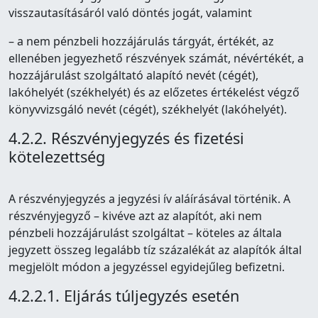
visszautasításáról való döntés jogát, valamint
– a nem pénzbeli hozzájárulás tárgyát, értékét, az
ellenében jegyezhető részvények számát, névértékét, a
hozzájárulást szolgáltató alapító nevét (cégét),
lakóhelyét (székhelyét) és az előzetes értékelést végző
könyvvizsgáló nevét (cégét), székhelyét (lakóhelyét).
4.2.2. Részvényjegyzés és fizetési
kötelezettség
A részvényjegyzés a jegyzési ív aláírásával történik. A
részvényjegyző – kivéve azt az alapítót, aki nem
pénzbeli hozzájárulást szolgáltat – köteles az általa
jegyzett összeg legalább tíz százalékát az alapítók által
megjelölt módon a jegyzéssel egyidejűleg befizetni.
4.2.2.1. Eljárás túljegyzés esetén