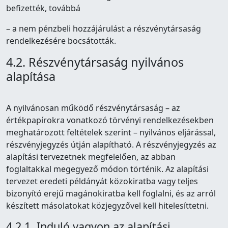
befizették, továbbá
– a nem pénzbeli hozzájárulást a részvénytársaság
rendelkezésére bocsátották.
4.2. Részvénytársaság nyilvános
alapítása
A nyilvánosan működő részvénytársaság – az
értékpapírokra vonatkozó törvényi rendelkezésekben
meghatározott feltételek szerint – nyilvános eljárással,
részvényjegyzés útján alapítható. A részvényjegyzés az
alapítási tervezetnek megfelelően, az abban
foglaltakkal megegyező módon történik. Az alapítási
tervezet eredeti példányát közokiratba vagy teljes
bizonyító erejű magánokiratba kell foglalni, és az arról
készített másolatokat közjegyzővel kell hitelesíttetni.
4.2.1. Induló vagyon az alapítási