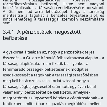
vagyoni hozzájárulásukat kötelesek a
törzstőkeszámlára befizetni, illetve nem vagyoni
hozzájárulásukat a társaság rendelkezésére bocsátani.
A Gt. nem ad arra lehetőséget, hogy a társaság
mentesítse a tagokat a befizetés teljesítése alól, és
nincs lehetőség a társasággal szemben beszámításra
sem.
3.4.1. A pénzbetétek megosztott
befizetése
A gyakorlat általában az, hogy a pénzbetétek teljes
összegét – a Gt. erre irányuló felhatalmazása alapján – a
társaság alapításakor nem fizetik be. Ilyenkor a
fennmaradó összegek befizetésének módját és
esedékességét a tagoknak a társasági szerződésben
meg kell határozni azzal a korlátozással, hogy a
társaság cégbejegyzésétől számított egy éven belül
valamennyi pénzbetétet be kell fizetni, amelynek
megtörténtét az ügyvezető köteles a cégbíróságnak – a
fentiekben említett banki igazolás megküldése mellett –