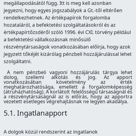
megállapodásától függ. Itt is meg kell azonban
jegyezni, hogy egyes jogszabályok a Gt.-től eltérően
rendelkezhetnek. Az értékpapírok forgalomba
hozataláról, a befektetési szolgáltatásokról és az
értékpapírtőzsdéről szóló 1996. évi CXI. törvény például
a befektetési vállalkozásnak minősülő
részvénytársaságok vonatkozásában előírja, hogy azok
jegyzett tőkéjét kizárólag pénzbeli hozzájárulással lehet
szolgáltatni.
A nem pénzbeli vagyoni hozzájárulás tárgya lehet
dolog, szellemi alkotás és jog. Az apport
vonatkozásában követelmény az érték
meghatározhatósága, emellett a forgalomképesség
(átruházhatóság). A korlátolt felelősségű társaságnál és
a részvénytársaságnál az is előírás, hogy az apportra
vezetett esetleges végrehajtásnak ne legyen akadálya.
5.1. Ingatlanapport
A dolgok közül rendszerint az ingatlanok