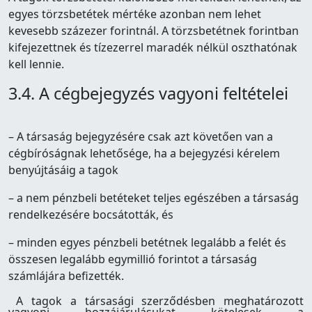
egyes törzsbetétek mértéke azonban nem lehet
kevesebb százezer forintnál. A törzsbetétnek forintban
kifejezettnek és tízezerrel maradék nélkül oszthatónak
kell lennie.
3.4. A cégbejegyzés vagyoni feltételei
– A társaság bejegyzésére csak azt követően van a
cégbíróságnak lehetősége, ha a bejegyzési kérelem
benyújtásáig a tagok
– a nem pénzbeli betéteket teljes egészében a társaság
rendelkezésére bocsátották, és
– minden egyes pénzbeli betétnek legalább a felét és
összesen legalább egymillió forintot a társaság
számlájára befizették.
A tagok a társasági szerződésben meghatározott