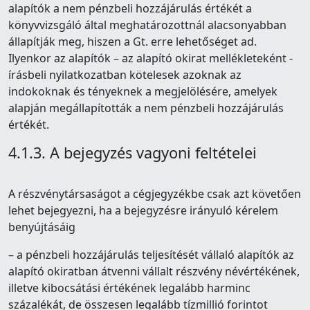
alapítók a nem pénzbeli hozzájárulás értékét a
könyvvizsgáló által meghatározottnál alacsonyabban
állapítják meg, hiszen a Gt. erre lehetőséget ad.
Ilyenkor az alapítók – az alapító okirat mellékleteként -
írásbeli nyilatkozatban kötelesek azoknak az
indokoknak és tényeknek a megjelölésére, amelyek
alapján megállapították a nem pénzbeli hozzájárulás
értékét.
4.1.3. A bejegyzés vagyoni feltételei
A részvénytársaságot a cégjegyzékbe csak azt követően
lehet bejegyezni, ha a bejegyzésre irányuló kérelem
benyújtásáig
– a pénzbeli hozzájárulás teljesítését vállaló alapítók az
alapító okiratban átvenni vállalt részvény névértékének,
illetve kibocsátási értékének legalább harminc
százalékát, de összesen legalább tízmillió forintot